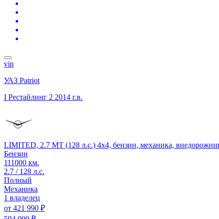
vin
УАЗ Patriot
I Рестайлинг 2
2014 г.в.
LIMITED, 2.7 MT (128 л.с.) 4x4, бензин, механика, внедорожни
Бензин
111000 км.
2.7 / 128 л.с.
Полный
Механика
1 владелец
от
421 990 ₽
594 000 ₽