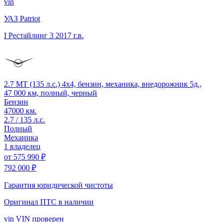
vin
УАЗ Patriot
I Рестайлинг 3
2017 г.в.
2.7 MT (135 л.с.) 4x4, бензин, механика, внедорожник 5д.,
47 000 км, полный, черный
Бензин
47000 км.
2.7 / 135 л.с.
Полный
Механика
1 владелец
от
575 990 ₽
792 000 ₽
Гарантия юридической чистоты
Оригинал ПТС
в наличии
vin
VIN проверен