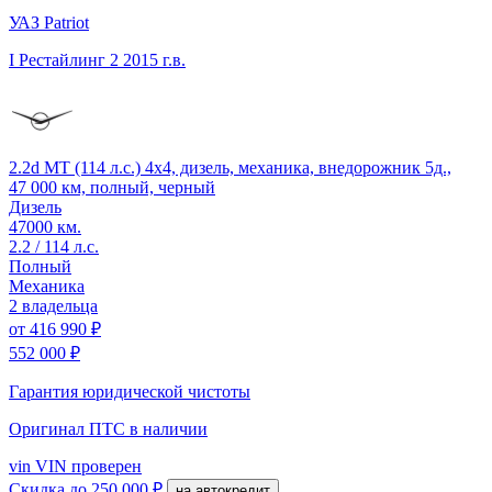
УАЗ Patriot
I Рестайлинг 2
2015 г.в.
2.2d MT (114 л.с.) 4x4, дизель, механика, внедорожник 5д.,
47 000 км, полный, черный
Дизель
47000 км.
2.2 / 114 л.с.
Полный
Механика
2 владельца
от
416 990 ₽
552 000 ₽
Гарантия юридической чистоты
Оригинал ПТС
в наличии
vin
VIN проверен
Скидка
до 250 000 ₽
на автокредит