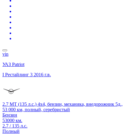
vin
УАЗ Patriot
I Рестайлинг 3
2016 г.в.
2.7 MT (135 л.с.) 4x4, бензин, механика, внедорожник 5д.,
53 000 км, полный, серебристый
Бензин
53000 км.
2.7 / 135 л.с.
Полный