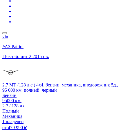
vin
УАЗ Patriot
I Рестайлинг 2
2015 г.в.
2.7 MT (128 л.с.) 4x4, бензин, механика, внедорожник 5д.,
95 000 км, полный, черный
Бензин
95000 км.
2.7 / 128 л.с.
Полный
Механика
1 владелец
от
479 990 ₽