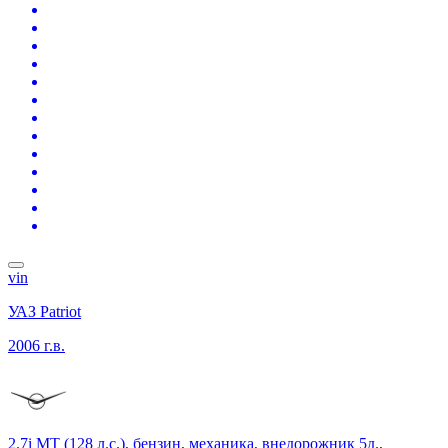
vin
УАЗ Patriot
2006 г.в.
2.7i MT (128 л.с.), бензин, механика, внедорожник 5д.,