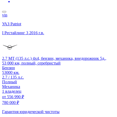
vin
УАЗ Patriot
I Рестайлинг 3
2016 г.в.
2.7 MT (135 л.с.) 4x4, бензин, механика, внедорожник 5д.,
53 000 км, полный, серебристый
Бензин
53000 км.
2.7 / 135 л.с.
Полный
Механика
1 владелец
от
556 990 ₽
780 000 ₽
Гарантия юридической чистоты