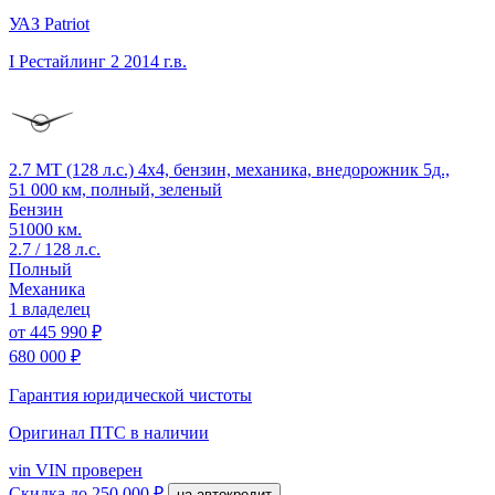
УАЗ Patriot
I Рестайлинг 2
2014 г.в.
2.7 MT (128 л.с.) 4x4, бензин, механика, внедорожник 5д.,
51 000 км, полный, зеленый
Бензин
51000 км.
2.7 / 128 л.с.
Полный
Механика
1 владелец
от
445 990 ₽
680 000 ₽
Гарантия юридической чистоты
Оригинал ПТС
в наличии
vin
VIN проверен
Скидка
до 250 000 ₽
на автокредит