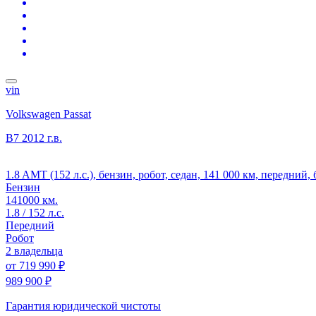
vin
Volkswagen Passat
B7
2012 г.в.
1.8 AMT (152 л.с.), бензин, робот, седан, 141 000 км, передний,
Бензин
141000 км.
1.8 / 152 л.с.
Передний
Робот
2 владельца
от
719 990 ₽
989 900 ₽
Гарантия юридической чистоты