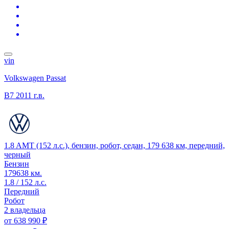
vin
Volkswagen Passat
B7
2011 г.в.
1.8 AMT (152 л.с.), бензин, робот, седан, 179 638 км, передний,
черный
Бензин
179638 км.
1.8 / 152 л.с.
Передний
Робот
2 владельца
от
638 990 ₽