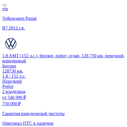
vin
Volkswagen Passat
B7
2012 г.в.
1.8 AMT (152 л.с.), бензин, робот, седан, 128 730 км, передний,
коричневый
Бензин
128730 км.
1.8 / 152 л.с.
Передний
Робот
2 владельца
от
546 990 ₽
750 000 ₽
Гарантия юридической чистоты
Оригинал ПТС
в наличии