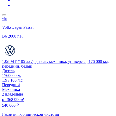
vin
Volkswagen Passat
B6
2008 г.в.
1.9d MT (105 л.с.), дизель, механика, универсал, 176 000 км,
передний, белый
Дизель
176000 км.
1.9 / 105 л.с.
Передний
Механика
2 владельца
от
368 990 ₽
540 000 ₽
Гарантия юридической чистоты