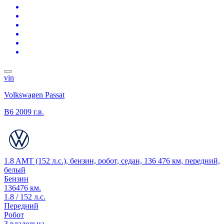
vin
Volkswagen Passat
B6
2009 г.в.
1.8 AMT (152 л.с.), бензин, робот, седан, 136 476 км, передний,
белый
Бензин
136476 км.
1.8 / 152 л.с.
Передний
Робот
3 владельца