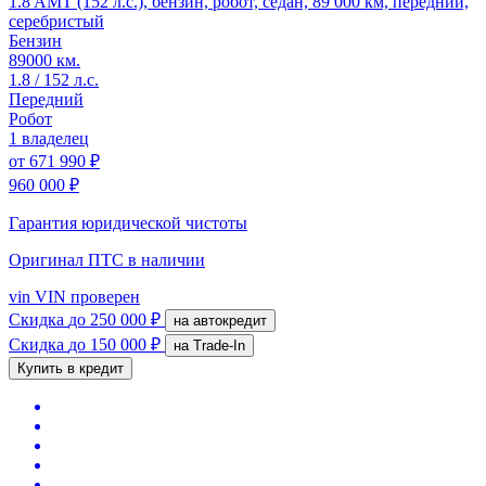
1.8 AMT (152 л.с.), бензин, робот, седан, 89 000 км, передний,
серебристый
Бензин
89000 км.
1.8 / 152 л.с.
Передний
Робот
1 владелец
от
671 990 ₽
960 000 ₽
Гарантия юридической чистоты
Оригинал ПТС
в наличии
vin
VIN проверен
Скидка
до 250 000 ₽
на автокредит
Скидка
до 150 000 ₽
на Trade-In
Купить в кредит