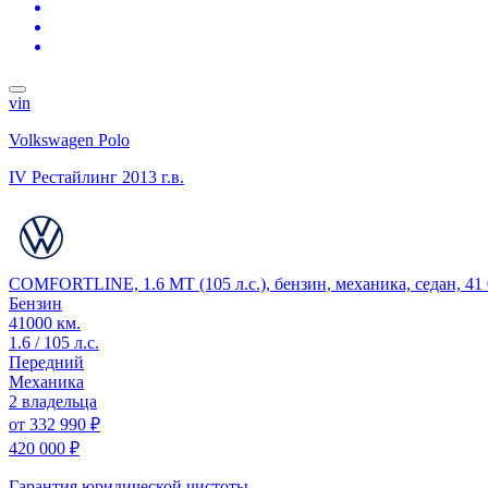
vin
Volkswagen Polo
IV Рестайлинг
2013 г.в.
COMFORTLINE, 1.6 MT (105 л.с.), бензин, механика, седан, 41
Бензин
41000 км.
1.6 / 105 л.с.
Передний
Механика
2 владельца
от
332 990 ₽
420 000 ₽
Гарантия юридической чистоты