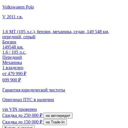
Volkswagen Polo
V
2011 г.в.
1.6 MT (105 л.с.), бензин, механика, седан, 149 548 км,
передний, серый
Бензин
149548 км.
1.6 / 105 л.с.
Передний
Механика
1 владелец
от
479 990 ₽
699 900 ₽
Гарантия юридической чистоты
Оригинал ПТС
в наличии
vin
VIN проверен
Скидка
до 250 000 ₽
на автокредит
Скидка
до 150 000 ₽
на Trade-In