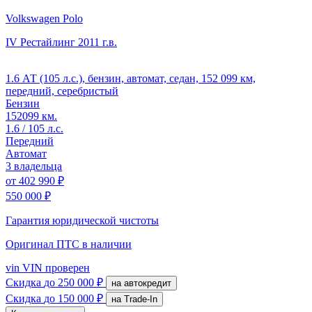
Volkswagen Polo
IV Рестайлинг
2011 г.в.
1.6 АТ (105 л.с.), бензин, автомат, седан, 152 099 км,
передний, серебристый
Бензин
152099 км.
1.6 / 105 л.с.
Передний
Автомат
3 владельца
от
402 990 ₽
550 000 ₽
Гарантия юридической чистоты
Оригинал ПТС
в наличии
vin
VIN проверен
Скидка
до 250 000 ₽
на автокредит
Скидка
до 150 000 ₽
на Trade-In