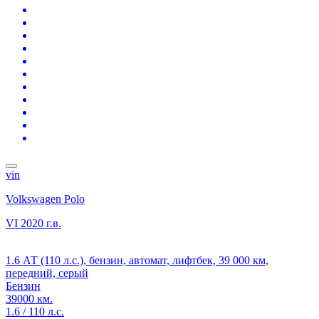
vin
Volkswagen Polo
VI
2020 г.в.
1.6 АТ (110 л.с.), бензин, автомат, лифтбек, 39 000 км,
передний, серый
Бензин
39000 км.
1.6 / 110 л.с.