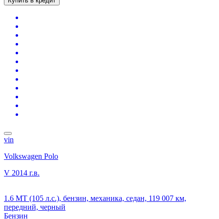
Купить в кредит
vin
Volkswagen Polo
V
2014 г.в.
1.6 MT (105 л.с.), бензин, механика, седан, 119 007 км,
передний, черный
Бензин