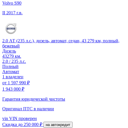
Volvo S90
II
2017 г.в.
2.0 АТ (235 л.с.), дизель, автомат, седан, 43 279 км, полный,
бежевый
Дизель
43279 км.
2.0 / 235 л.с.
Полный
Автомат
1 владелец
от
1 597 990 ₽
1 943 000 ₽
Гарантия юридической чистоты
Оригинал ПТС
в наличии
vin
VIN проверен
Скидка
до 250 000 ₽
на автокредит