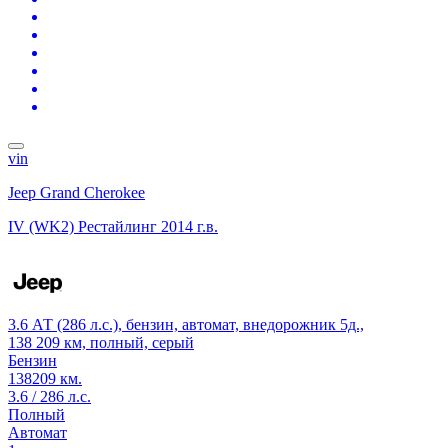
vin
Jeep Grand Cherokee
IV (WK2) Рестайлинг
2014 г.в.
3.6 АТ (286 л.с.), бензин, автомат, внедорожник 5д.,
138 209 км, полный, серый
Бензин
138209 км.
3.6 / 286 л.с.
Полный
Автомат