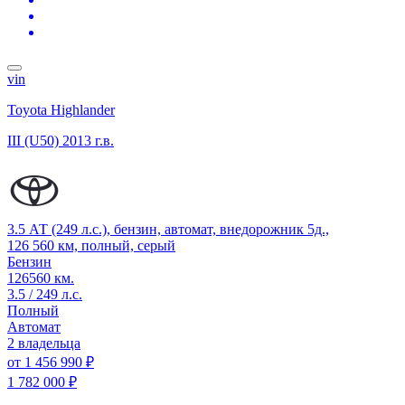
vin
Toyota Highlander
III (U50)
2013 г.в.
3.5 АТ (249 л.с.), бензин, автомат, внедорожник 5д.,
126 560 км, полный, серый
Бензин
126560 км.
3.5 / 249 л.с.
Полный
Автомат
2 владельца
от
1 456 990 ₽
1 782 000 ₽