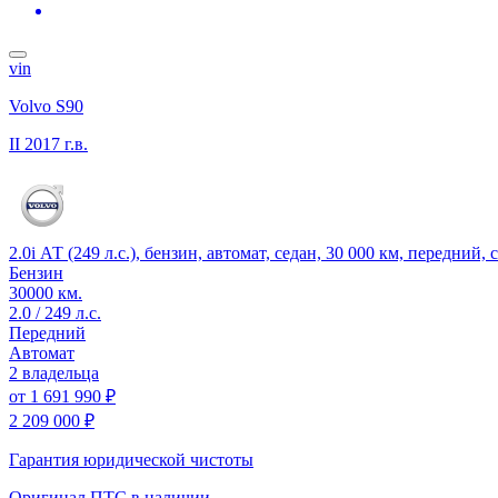
vin
Volvo S90
II
2017 г.в.
2.0i АТ (249 л.с.), бензин, автомат, седан, 30 000 км, передний,
Бензин
30000 км.
2.0 / 249 л.с.
Передний
Автомат
2 владельца
от
1 691 990 ₽
2 209 000 ₽
Гарантия юридической чистоты
Оригинал ПТС
в наличии