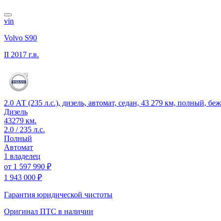
vin
Volvo S90
II
2017 г.в.
2.0 АТ (235 л.с.), дизель, автомат, седан, 43 279 км, полный, б
Дизель
43279 км.
2.0 / 235 л.с.
Полный
Автомат
1 владелец
от
1 597 990 ₽
1 943 000 ₽
Гарантия юридической чистоты
Оригинал ПТС
в наличии