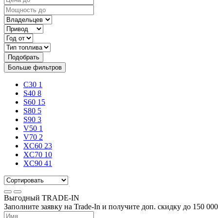
Подобрать
Больше фильтров
C30
1
S40
8
S60
15
S80
5
S90
3
V50
1
V70
2
XC60
23
XC70
10
XC90
41
Выгодный
TRADE-IN
Заполните заявку на Trade-In и получите доп. скидку до
150 000