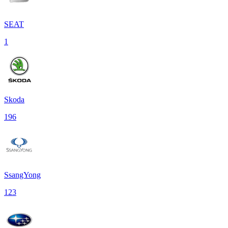
SEAT
1
Skoda
196
SsangYong
123