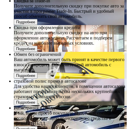
Скидка за Trade-In
Получите дополнительную скидку при покупке авто за
участие в программе Trade-In. Быстрый и удобный
способ обменять свой автомобиль.
Подробнее
Скидка при оформлении кредита
Получите дополнительную скидку на авто при
оформлении автокредита. Рассчитаем и подберем
кредит на наиболее выгодных условиях.
Подробнее
Обмен без ограничений
Ваш автомобиль может быть принят в качестве первого
взноса по кредиту. Обменяйте свой автомобиль с
выгодой.
Подробнее
страховой полис прямо в автосалоне
Для удобства наших клиентов, в помещении автосалона
работают представительства нескольких крупнейших
страховых компаний России.
Подробнее
Регистрация в гибдд
У нас вы не просто покупаете авто, наши специалисты
проводят регистрацию транспортного средства в
органах ГИБДД.