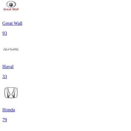
Great Wall
93
Haval
33
Honda
79