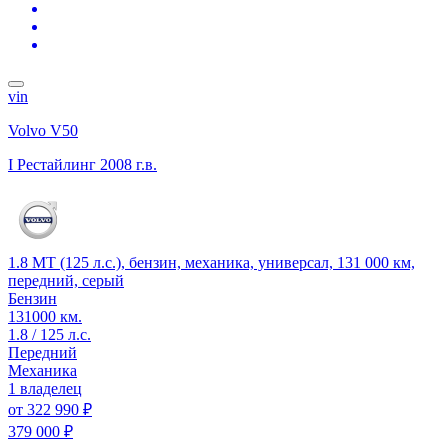
vin
Volvo V50
I Рестайлинг
2008 г.в.
1.8 MT (125 л.с.), бензин, механика, универсал, 131 000 км,
передний, серый
Бензин
131000 км.
1.8 / 125 л.с.
Передний
Механика
1 владелец
от
322 990 ₽
379 000 ₽