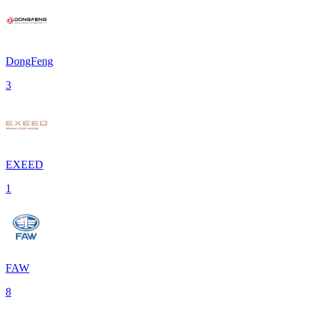
DongFeng
3
EXEED
1
FAW
8