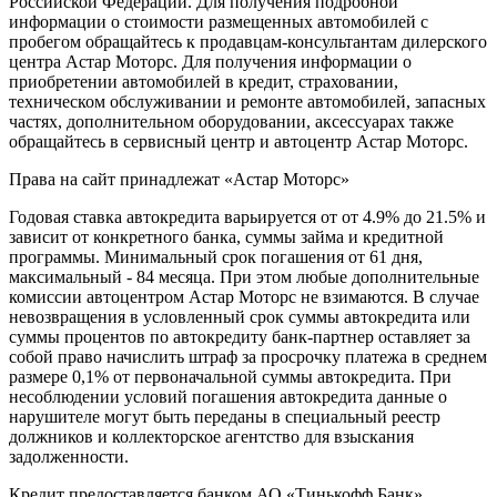
Российской Федерации. Для получения подробной
информации о стоимости размещенных автомобилей с
пробегом обращайтесь к продавцам-консультантам дилерского
центра Астар Моторс. Для получения информации о
приобретении автомобилей в кредит, страховании,
техническом обслуживании и ремонте автомобилей, запасных
частях, дополнительном оборудовании, аксессуарах также
обращайтесь в сервисный центр и
автоцентр
Астар Моторс.
Права на сайт принадлежат «Астар Моторс»
Годовая ставка автокредита варьируется от от 4.9% до 21.5% и
зависит от конкретного банка, суммы займа и кредитной
программы. Минимальный срок погашения от 61 дня,
максимальный - 84 месяца. При этом любые дополнительные
комиссии
автоцентр
ом Астар Моторс не взимаются. В случае
невозвращения в условленный срок суммы автокредита или
суммы процентов по автокредиту банк-партнер оставляет за
собой право начислить штраф за просрочку платежа в среднем
размере 0,1% от первоначальной суммы автокредита. При
несоблюдении условий погашения автокредита данные о
нарушителе могут быть переданы в специальный реестр
должников и коллекторское агентство для взыскания
задолженности.
Кредит предоставляется банком АО «Тинькофф Банк»