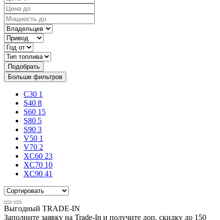
Подобрать
Больше фильтров
C30
1
S40
8
S60
15
S80
5
S90
3
V50
1
V70
2
XC60
23
XC70
10
XC90
41
Выгодный
TRADE-IN
Заполните заявку на Trade-In и получите доп. скидку до
150