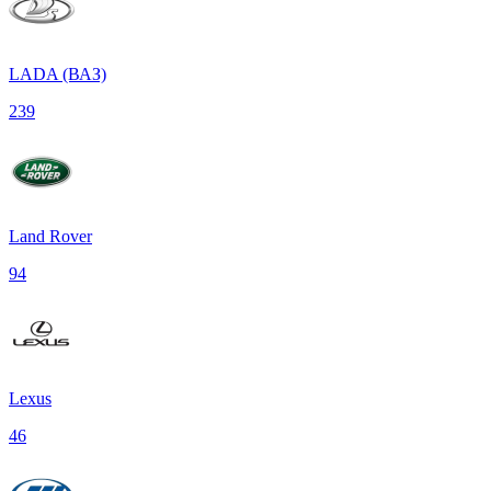
LADA (ВАЗ)
239
Land Rover
94
Lexus
46