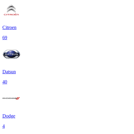
Citroen
69
Datsun
40
Dodge
4