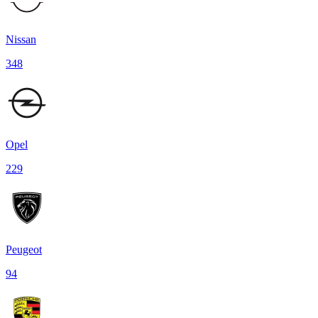
Nissan
348
Opel
229
Peugeot
94