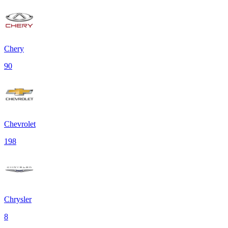
Chery
90
Chevrolet
198
Chrysler
8