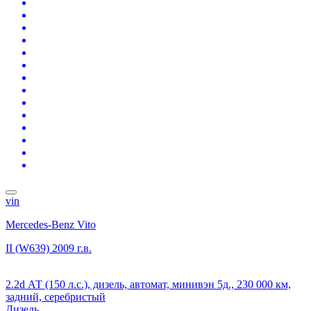
vin
Mercedes-Benz Vito
II (W639)
2009 г.в.
2.2d АТ (150 л.с.), дизель, автомат, минивэн 5д., 230 000 км,
задний, серебристый
Дизель