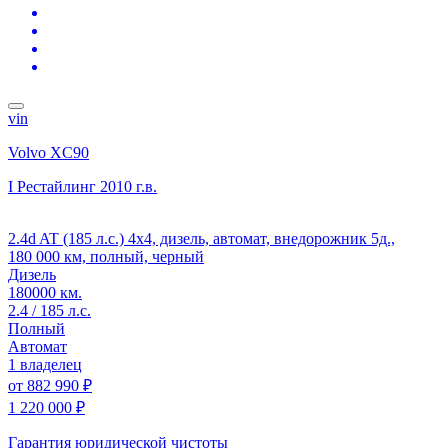
vin
Volvo XC90
I Рестайлинг
2010 г.в.
2.4d AT (185 л.с.) 4x4, дизель, автомат, внедорожник 5д.,
180 000 км, полный, черный
Дизель
180000 км.
2.4 / 185 л.с.
Полный
Автомат
1 владелец
от
882 990 ₽
1 220 000 ₽
Гарантия юридической чистоты