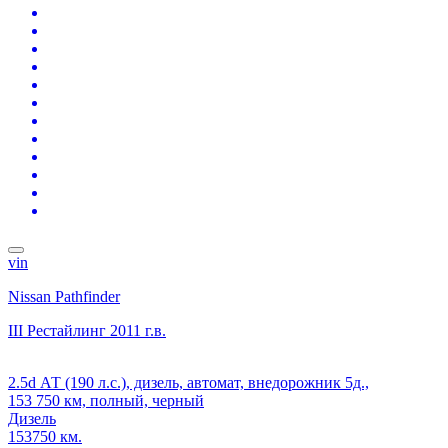
vin
Nissan Pathfinder
III Рестайлинг
2011 г.в.
2.5d АТ (190 л.с.), дизель, автомат, внедорожник 5д.,
153 750 км, полный, черный
Дизель
153750 км.