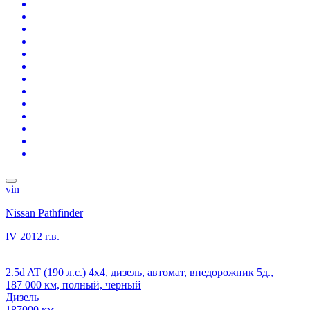
vin
Nissan Pathfinder
IV
2012 г.в.
2.5d AT (190 л.с.) 4x4, дизель, автомат, внедорожник 5д.,
187 000 км, полный, черный
Дизель
187000 км.