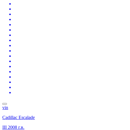
vin
Cadillac Escalade
III
2008 г.в.