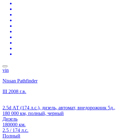
vin
Nissan Pathfinder
III
2008 г.в.
2.5d АТ (174 л.с.), дизель, автомат, внедорожник 5д.,
180 000 км, полный, черный
Дизель
180000 км.
2.5 / 174 л.с.
Полный