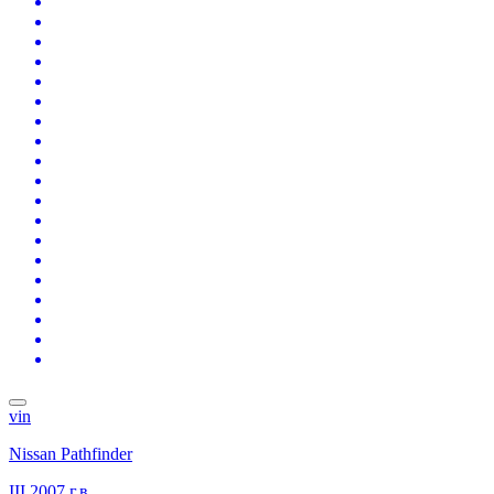
vin
Nissan Pathfinder
III
2007 г.в.