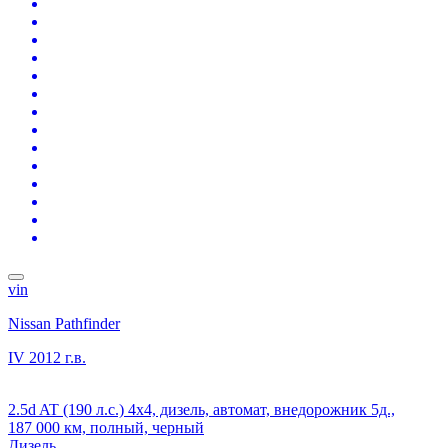
vin
Nissan Pathfinder
IV
2012 г.в.
2.5d AT (190 л.с.) 4x4, дизель, автомат, внедорожник 5д.,
187 000 км, полный, черный
Дизель