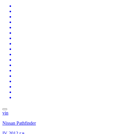
vin
Nissan Pathfinder
IV
2012 г.в.