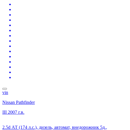
vin
Nissan Pathfinder
III
2007 г.в.
2.5d АТ (174 л.с.), дизель, автомат, внедорожник 5д.,