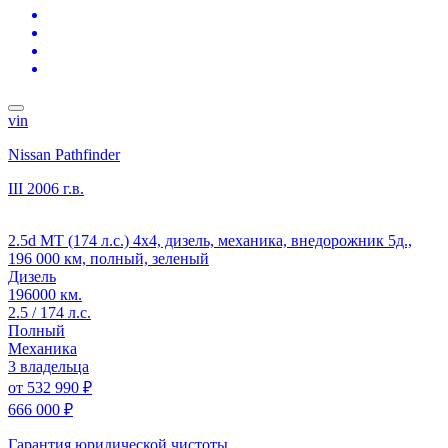
vin
Nissan Pathfinder
III
2006 г.в.
2.5d MT (174 л.с.) 4x4, дизель, механика, внедорожник 5д.,
196 000 км, полный, зеленый
Дизель
196000 км.
2.5 / 174 л.с.
Полный
Механика
3 владельца
от
532 990 ₽
666 000 ₽
Гарантия юридической чистоты