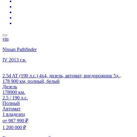
vin
Nissan Pathfinder
IV
2013 г.в.
2.5d AT (190 л.с.) 4x4, дизель, автомат, внедорожник 5д.,
178 900 км, полный, белый
Дизель
178900 км.
2.5 / 190 л.с.
Полный
Автомат
1 владелец
от
987 990 ₽
1 200 000 ₽