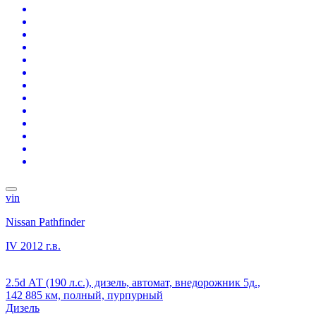
vin
Nissan Pathfinder
IV
2012 г.в.
2.5d АТ (190 л.с.), дизель, автомат, внедорожник 5д.,
142 885 км, полный, пурпурный
Дизель