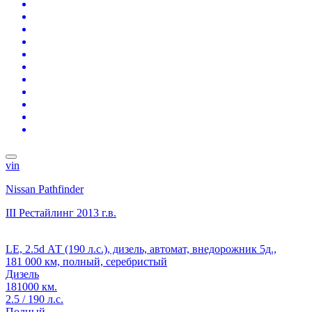
vin
Nissan Pathfinder
III Рестайлинг
2013 г.в.
LE, 2.5d АТ (190 л.с.), дизель, автомат, внедорожник 5д.,
181 000 км, полный, серебристый
Дизель
181000 км.
2.5 / 190 л.с.
Полный