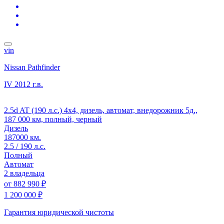
vin
Nissan Pathfinder
IV
2012 г.в.
2.5d AT (190 л.с.) 4x4, дизель, автомат, внедорожник 5д.,
187 000 км, полный, черный
Дизель
187000 км.
2.5 / 190 л.с.
Полный
Автомат
2 владельца
от
882 990 ₽
1 200 000 ₽
Гарантия юридической чистоты