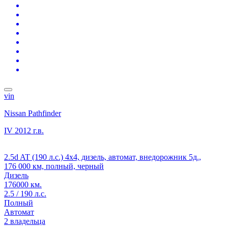
vin
Nissan Pathfinder
IV
2012 г.в.
2.5d AT (190 л.с.) 4x4, дизель, автомат, внедорожник 5д.,
176 000 км, полный, черный
Дизель
176000 км.
2.5 / 190 л.с.
Полный
Автомат
2 владельца