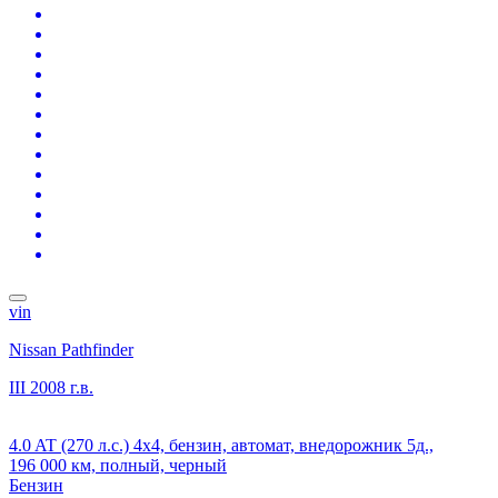
vin
Nissan Pathfinder
III
2008 г.в.
4.0 AT (270 л.с.) 4x4, бензин, автомат, внедорожник 5д.,
196 000 км, полный, черный
Бензин