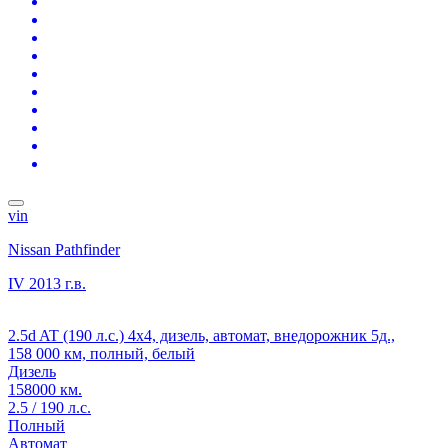
vin
Nissan Pathfinder
IV
2013 г.в.
2.5d AT (190 л.с.) 4x4, дизель, автомат, внедорожник 5д.,
158 000 км, полный, белый
Дизель
158000 км.
2.5 / 190 л.с.
Полный
Автомат