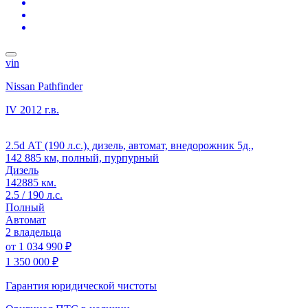
vin
Nissan Pathfinder
IV
2012 г.в.
2.5d АТ (190 л.с.), дизель, автомат, внедорожник 5д.,
142 885 км, полный, пурпурный
Дизель
142885 км.
2.5 / 190 л.с.
Полный
Автомат
2 владельца
от
1 034 990 ₽
1 350 000 ₽
Гарантия юридической чистоты