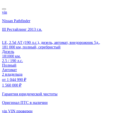
vin
Nissan Pathfinder
III Рестайлинг
2013 г.в.
LE, 2.5d АТ (190 л.с.), дизель, автомат, внедорожник 5д.,
181 000 км, полный, серебристый
Дизель
181000 км.
2.5 / 190 л.с.
Полный
Автомат
2 владельца
от
1 044 990 ₽
1 560 000 ₽
Гарантия юридической чистоты
Оригинал ПТС
в наличии
vin
VIN проверен