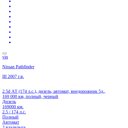
vin
Nissan Pathfinder
III
2007 г.в.
2.5d АТ (174 л.с.), дизель, автомат, внедорожник 5д.,
169 000 км, полный, черный
Дизель
169000 км.
2.5 / 174 л.с.
Полный
Автомат
2 владельца