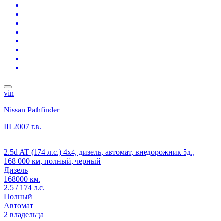
vin
Nissan Pathfinder
III
2007 г.в.
2.5d AT (174 л.с.) 4x4, дизель, автомат, внедорожник 5д.,
168 000 км, полный, черный
Дизель
168000 км.
2.5 / 174 л.с.
Полный
Автомат
2 владельца