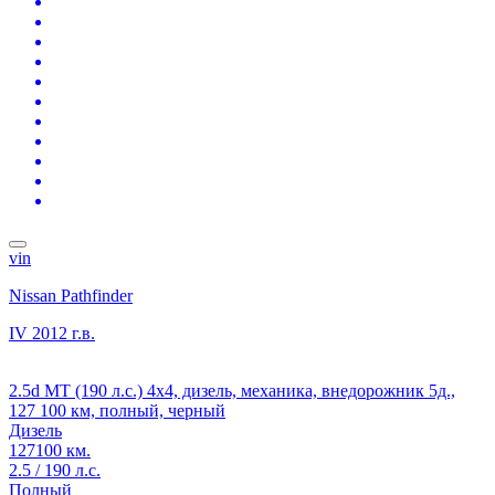
vin
Nissan Pathfinder
IV
2012 г.в.
2.5d MT (190 л.с.) 4x4, дизель, механика, внедорожник 5д.,
127 100 км, полный, черный
Дизель
127100 км.
2.5 / 190 л.с.
Полный