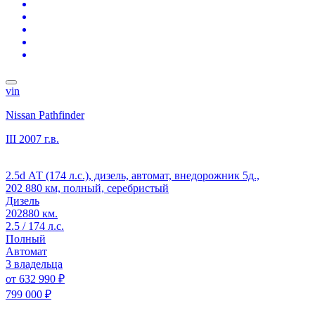
vin
Nissan Pathfinder
III
2007 г.в.
2.5d АТ (174 л.с.), дизель, автомат, внедорожник 5д.,
202 880 км, полный, серебристый
Дизель
202880 км.
2.5 / 174 л.с.
Полный
Автомат
3 владельца
от
632 990 ₽
799 000 ₽