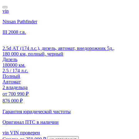
vin
Nissan Pathfinder
III
2008 г.в.
2.5d АТ (174 л.с.), дизель, автомат, внедорожник 5д.,
180 000 км, полный, черный
Дизель
180000 км.
2.5 / 174 л.с.
Полный
Автомат
2 владельца
от
700 990 ₽
876 000 ₽
Гарантия юридической чистоты
Оригинал ПТС
в наличии
vin
VIN проверен