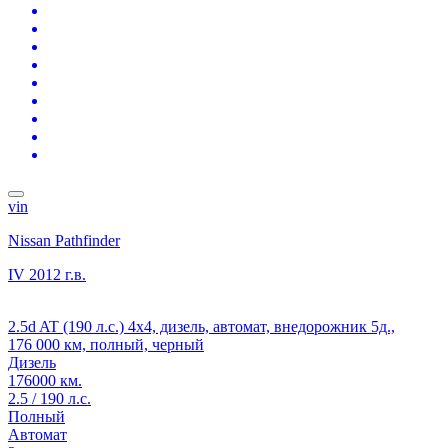
vin
Nissan Pathfinder
IV
2012 г.в.
2.5d AT (190 л.с.) 4x4, дизель, автомат, внедорожник 5д.,
176 000 км, полный, черный
Дизель
176000 км.
2.5 / 190 л.с.
Полный
Автомат