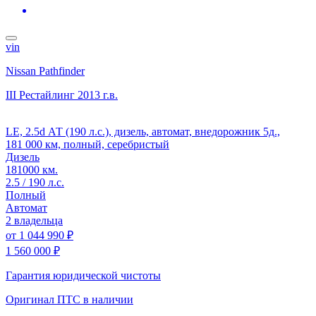
vin
Nissan Pathfinder
III Рестайлинг
2013 г.в.
LE, 2.5d АТ (190 л.с.), дизель, автомат, внедорожник 5д.,
181 000 км, полный, серебристый
Дизель
181000 км.
2.5 / 190 л.с.
Полный
Автомат
2 владельца
от
1 044 990 ₽
1 560 000 ₽
Гарантия юридической чистоты
Оригинал ПТС
в наличии