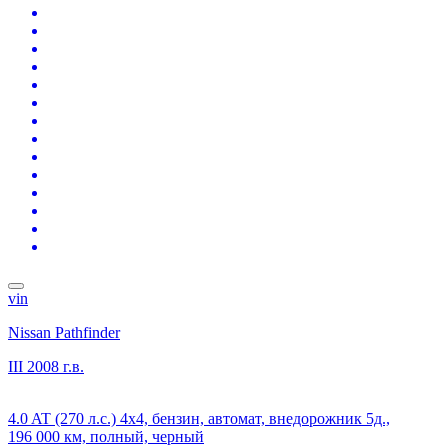
vin
Nissan Pathfinder
III
2008 г.в.
4.0 AT (270 л.с.) 4x4, бензин, автомат, внедорожник 5д.,
196 000 км, полный, черный