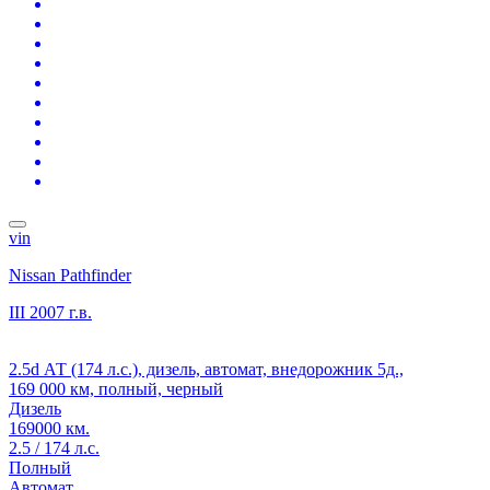
vin
Nissan Pathfinder
III
2007 г.в.
2.5d АТ (174 л.с.), дизель, автомат, внедорожник 5д.,
169 000 км, полный, черный
Дизель
169000 км.
2.5 / 174 л.с.
Полный
Автомат