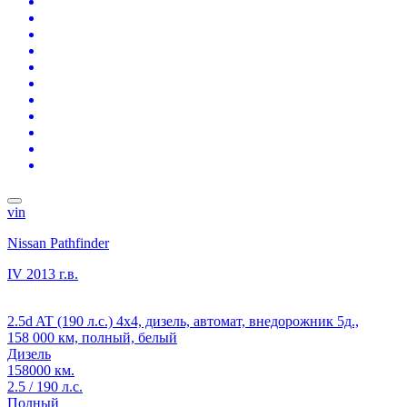
vin
Nissan Pathfinder
IV
2013 г.в.
2.5d AT (190 л.с.) 4x4, дизель, автомат, внедорожник 5д.,
158 000 км, полный, белый
Дизель
158000 км.
2.5 / 190 л.с.
Полный