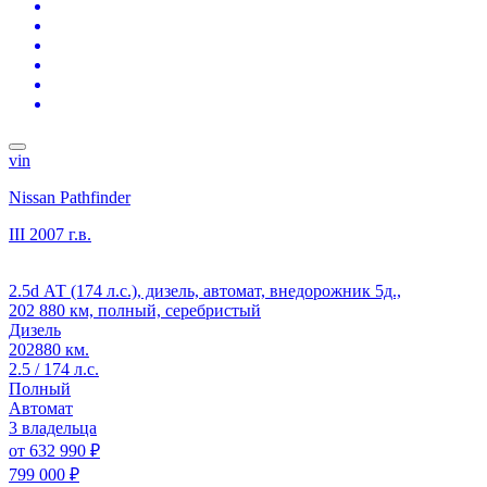
vin
Nissan Pathfinder
III
2007 г.в.
2.5d АТ (174 л.с.), дизель, автомат, внедорожник 5д.,
202 880 км, полный, серебристый
Дизель
202880 км.
2.5 / 174 л.с.
Полный
Автомат
3 владельца
от
632 990 ₽
799 000 ₽