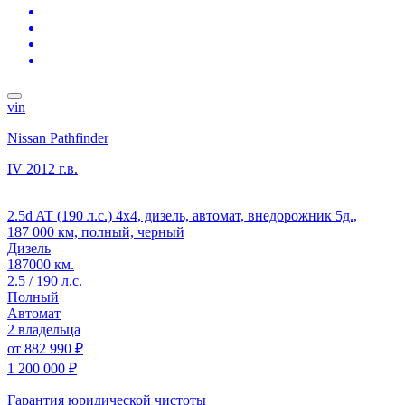
vin
Nissan Pathfinder
IV
2012 г.в.
2.5d AT (190 л.с.) 4x4, дизель, автомат, внедорожник 5д.,
187 000 км, полный, черный
Дизель
187000 км.
2.5 / 190 л.с.
Полный
Автомат
2 владельца
от
882 990 ₽
1 200 000 ₽
Гарантия юридической чистоты