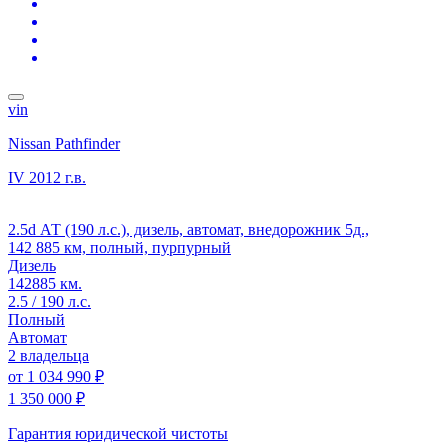
vin
Nissan Pathfinder
IV
2012 г.в.
2.5d АТ (190 л.с.), дизель, автомат, внедорожник 5д.,
142 885 км, полный, пурпурный
Дизель
142885 км.
2.5 / 190 л.с.
Полный
Автомат
2 владельца
от
1 034 990 ₽
1 350 000 ₽
Гарантия юридической чистоты