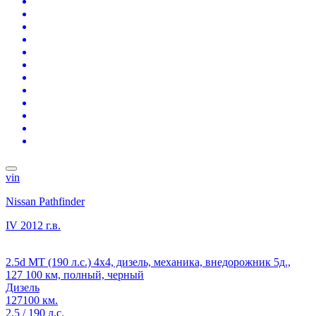
vin
Nissan Pathfinder
IV
2012 г.в.
2.5d MT (190 л.с.) 4x4, дизель, механика, внедорожник 5д.,
127 100 км, полный, черный
Дизель
127100 км.
2.5 / 190 л.с.