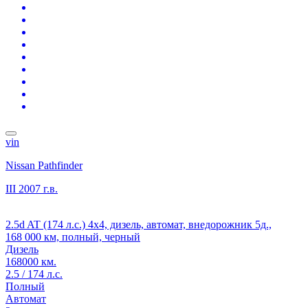
vin
Nissan Pathfinder
III
2007 г.в.
2.5d AT (174 л.с.) 4x4, дизель, автомат, внедорожник 5д.,
168 000 км, полный, черный
Дизель
168000 км.
2.5 / 174 л.с.
Полный
Автомат