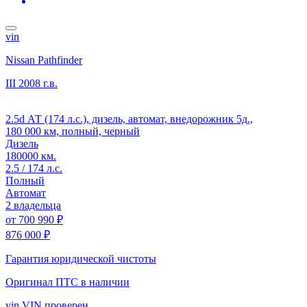
vin
Nissan Pathfinder
III
2008 г.в.
2.5d АТ (174 л.с.), дизель, автомат, внедорожник 5д.,
180 000 км, полный, черный
Дизель
180000 км.
2.5 / 174 л.с.
Полный
Автомат
2 владельца
от
700 990 ₽
876 000 ₽
Гарантия юридической чистоты
Оригинал ПТС
в наличии
vin
VIN проверен