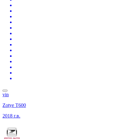
vin
Zotye T600
2018 г.в.