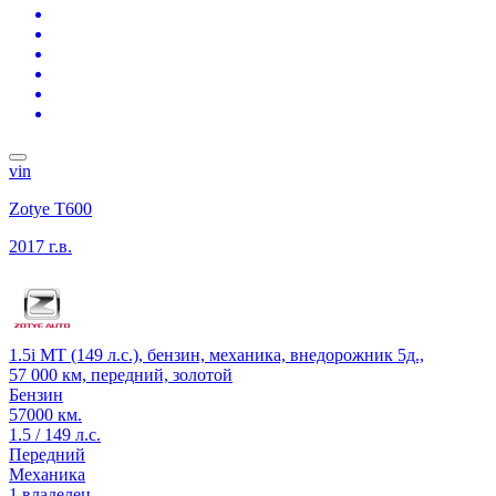
vin
Zotye T600
2017 г.в.
1.5i MT (149 л.с.), бензин, механика, внедорожник 5д.,
57 000 км, передний, золотой
Бензин
57000 км.
1.5 / 149 л.с.
Передний
Механика
1 владелец