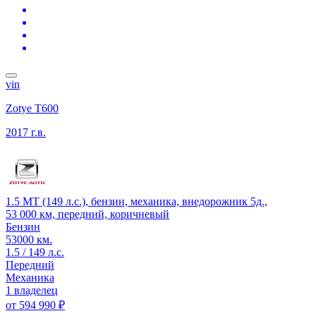
vin
Zotye T600
2017 г.в.
1.5 MT (149 л.с.), бензин, механика, внедорожник 5д.,
53 000 км, передний, коричневый
Бензин
53000 км.
1.5 / 149 л.с.
Передний
Механика
1 владелец
от
594 990 ₽