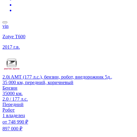
vin
Zotye T600
2017 г.в.
2.0i AMT (177 л.с.), бензин, робот, внедорожник 5д.,
35 000 км, передний, коричневый
Бензин
35000 км.
2.0 / 177 л.с.
Передний
Робот
1 владелец
от
748 990 ₽
897 000 ₽