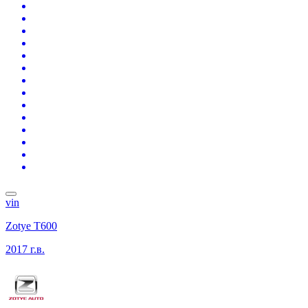
vin
Zotye T600
2017 г.в.