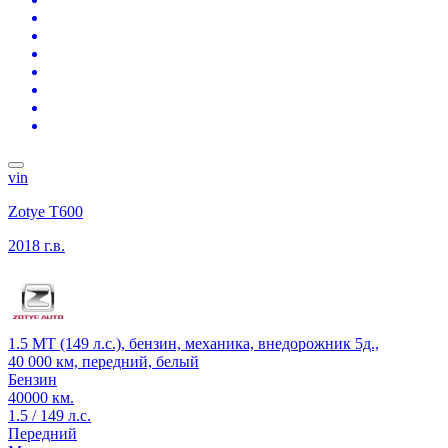
vin
Zotye T600
2018 г.в.
1.5 MT (149 л.с.), бензин, механика, внедорожник 5д.,
40 000 км, передний, белый
Бензин
40000 км.
1.5 / 149 л.с.
Передний