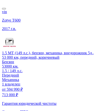
vin
Zotye T600
2017 г.в.
1.5 MT (149 л.с.), бензин, механика, внедорожник 5д.,
53 000 км, передний, коричневый
Бензин
53000 км.
1.5 / 149 л.с.
Передний
Механика
1 владелец
от
594 990 ₽
713 000 ₽
Гарантия юридической чистоты