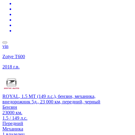
vin
Zotye T600
2018 г.в.
ROYAL, 1.5 MT (149 л.с.), бензин, механика,
внедорожник 5д., 23 000 км, передний, черный
Бензин
23000 км.
1.5 / 149 л.с.
Передний
Механика
1 владелец