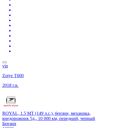
vin
Zotye T600
2018 г.в.
ROYAL, 1.5 MT (149 л.с.), бензин, механика,
внедорожник 5д., 10 000 км, передний, черный
Бензин