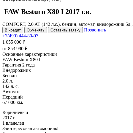
FAW Besturn X80
I
2017 г.в.
COMFORT, 2.0 AT (142 л.с.), бензин, автомат, внедорожник 5д.
Позвонить
В кредит
Обменять
Оставить заявку
+7(499) 444-80-07
1 055 000 ₽
от
853 990
₽
Основные характеристики
FAW Besturn X80 I
Гарантия 2 года
Внедорожник
Бензин
2.0 л.
142 л. с.
Автомат
Передний
67 000 км.
Коричневый
2017 г.
1 владелец
Заинтересовал автомобиль!