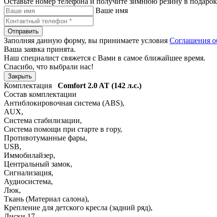
Оставьте номер телефона и получите зимнюю резину в подарок
Ваше имя
Отправить
Заполняя данную форму, вы принимаете условия
Соглашения о
Ваша заявка принята.
Наш специалист свяжется с Вами в самое ближайшее время.
Спасибо, что выбрали нас!
Закрыть
Комплектация
Comfort
2.0 AT (142 л.с.)
Состав комплектации
Антиблокировочная система (ABS)
,
AUX
,
Система стабилизации
,
Система помощи при старте в гору
,
Противотуманные фары
,
USB
,
Иммобилайзер
,
Центральный замок
,
Сигнализация
,
Аудиосистема
,
Люк
,
Ткань (Материал салона)
,
Крепление для детского кресла (задний ряд)
,
Диски 17
,