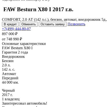
FAW Besturn X80
I
2017 г.в.
COMFORT, 2.0 АТ (142 л.с.), бензин, автомат, внедорожник 5д.
Позвонить
В кредит
Обменять
Оставить заявку
+7(499) 444-80-07
897 000 ₽
от
748 990
₽
Основные характеристики
FAW Besturn X80 I
Гарантия 2 года
Внедорожник
Бензин
2.0 л.
142 л. с.
Автомат
Передний
44 000 км.
Черный
2017 г.
1 владелец
Заинтересовал автомобиль!