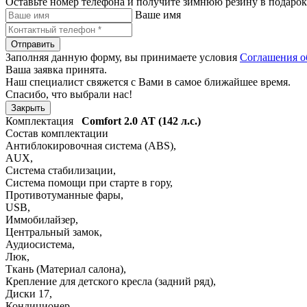
Оставьте номер телефона и получите зимнюю резину в подарок
Ваше имя
Отправить
Заполняя данную форму, вы принимаете условия
Соглашения о
Ваша заявка принята.
Наш специалист свяжется с Вами в самое ближайшее время.
Спасибо, что выбрали нас!
Закрыть
Комплектация
Comfort
2.0 АТ (142 л.с.)
Состав комплектации
Антиблокировочная система (ABS)
,
AUX
,
Система стабилизации
,
Система помощи при старте в гору
,
Противотуманные фары
,
USB
,
Иммобилайзер
,
Центральный замок
,
Аудиосистема
,
Люк
,
Ткань (Материал салона)
,
Крепление для детского кресла (задний ряд)
,
Диски 17
,
Кондиционер
,