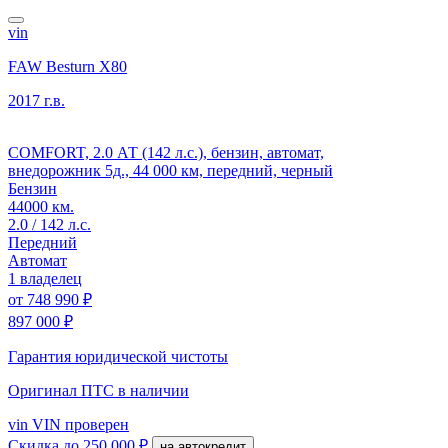
vin
FAW Besturn X80
2017 г.в.
COMFORT, 2.0 АТ (142 л.с.), бензин, автомат,
внедорожник 5д., 44 000 км, передний, черный
Бензин
44000 км.
2.0 / 142 л.с.
Передний
Автомат
1 владелец
от
748 990 ₽
897 000 ₽
Гарантия юридической чистоты
Оригинал ПТС
в наличии
vin
VIN проверен
Скидка
до 250 000 ₽
на автокредит