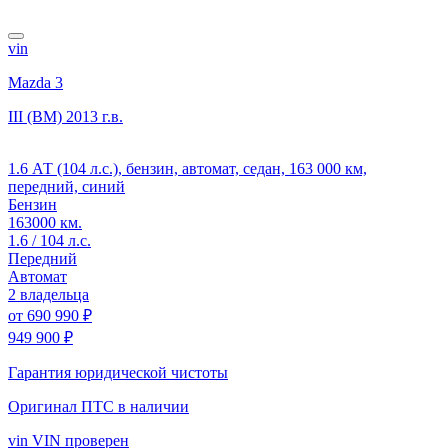
vin
Mazda 3
III (BM)
2013 г.в.
1.6 АТ (104 л.с.), бензин, автомат, седан, 163 000 км,
передний, синий
Бензин
163000 км.
1.6 / 104 л.с.
Передний
Автомат
2 владельца
от
690 990 ₽
949 900 ₽
Гарантия юридической чистоты
Оригинал ПТС
в наличии
vin
VIN проверен