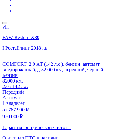
vin
FAW Besturn X80
I Рестайлинг
2018 г.в.
COMFORT, 2.0 АТ (142 л.с.), бензин, автомат,
внедорожник 5д., 82 000 км, передний, черный
Бензин
82000 км.
2.0 / 142 л.с.
Передний
Автомат
1 владелец
от
767 990 ₽
920 000 ₽
Гарантия юридической чистоты
Оригинал ПТС
в наличии