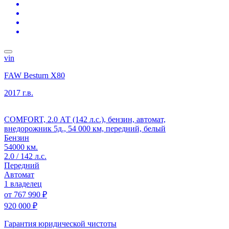
vin
FAW Besturn X80
2017 г.в.
COMFORT, 2.0 АТ (142 л.с.), бензин, автомат,
внедорожник 5д., 54 000 км, передний, белый
Бензин
54000 км.
2.0 / 142 л.с.
Передний
Автомат
1 владелец
от
767 990 ₽
920 000 ₽
Гарантия юридической чистоты