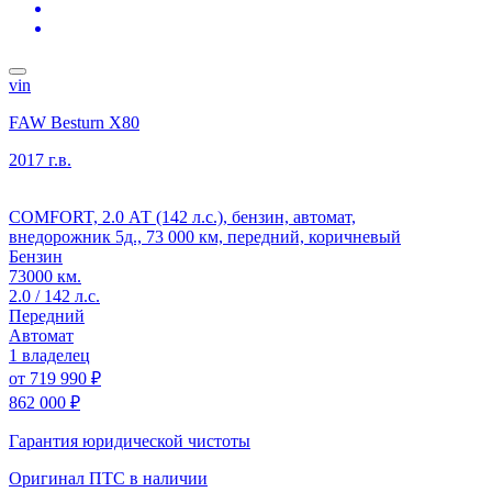
vin
FAW Besturn X80
2017 г.в.
COMFORT, 2.0 АТ (142 л.с.), бензин, автомат,
внедорожник 5д., 73 000 км, передний, коричневый
Бензин
73000 км.
2.0 / 142 л.с.
Передний
Автомат
1 владелец
от
719 990 ₽
862 000 ₽
Гарантия юридической чистоты
Оригинал ПТС
в наличии