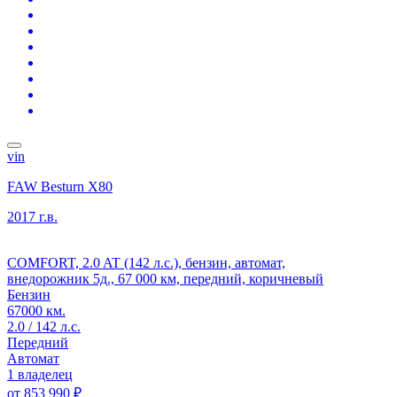
vin
FAW Besturn X80
2017 г.в.
COMFORT, 2.0 AT (142 л.с.), бензин, автомат,
внедорожник 5д., 67 000 км, передний, коричневый
Бензин
67000 км.
2.0 / 142 л.с.
Передний
Автомат
1 владелец
от
853 990 ₽