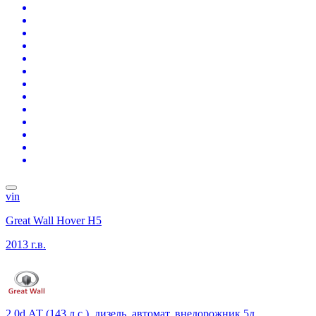
vin
Great Wall Hover H5
2013 г.в.
2.0d АТ (143 л.с.), дизель, автомат, внедорожник 5д.,