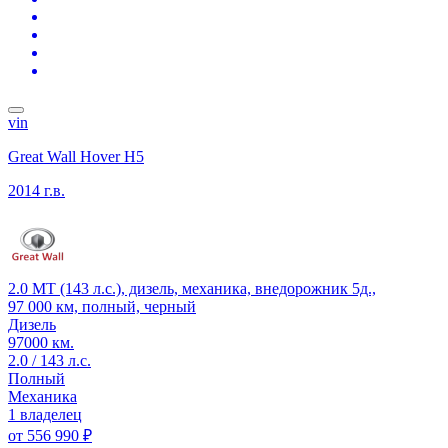
vin
Great Wall Hover H5
2014 г.в.
2.0 MT (143 л.с.), дизель, механика, внедорожник 5д.,
97 000 км, полный, черный
Дизель
97000 км.
2.0 / 143 л.с.
Полный
Механика
1 владелец
от
556 990 ₽