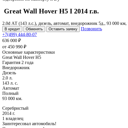
Great Wall Hover H5
I
2014 г.в.
2.0d АТ (143 л.с.), дизель, автомат, внедорожник 5д., 93 000 к
Позвонить
В кредит
Обменять
Оставить заявку
+7(499) 444-80-07
636 000 ₽
от
450 990
₽
Основные характеристики
Great Wall Hover H5
Гарантия 2 года
Внедорожник
Дизель
2.0 л.
143 л. с.
Автомат
Полный
93 000 км.
Серебристый
2014 г.
1 владелец
Заинтересовал автомобиль!