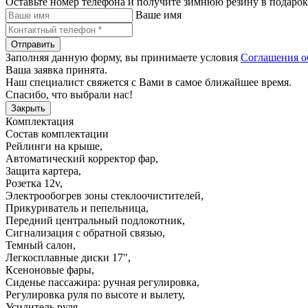
Оставьте номер телефона и получите зимнюю резину в подарок
Ваше имя
Отправить
Заполняя данную форму, вы принимаете условия
Соглашения о
Ваша заявка принята.
Наш специалист свяжется с Вами в самое ближайшее время.
Спасибо, что выбрали нас!
Закрыть
Комплектация
Состав комплектации
Рейлинги на крыше
,
Автоматический корректор фар
,
Защита картера
,
Розетка 12v
,
Электрообогрев зоны стеклоочистителей
,
Прикуриватель и пепельница
,
Передний центральный подлокотник
,
Сигнализация с обратной связью
,
Темный салон
,
Легкосплавные диски 17"
,
Ксеноновые фары
,
Сиденье пассажира: ручная регулировка
,
Регулировка руля по высоте и вылету
,
Усилитель руля
,