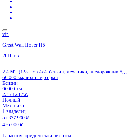
vin
Great Wall Hover H5
2010 г.в.
2.4 MT (128 л.с.) 4x4, бензин, механика, внедорожник 5д.,
66 000 км, полный, серый
Бензин
66000 км.
2.4 / 128 л.с.
Полный
Механика
1 владелец
от
377 990 ₽
426 000 ₽
Гарантия юридической чистоты