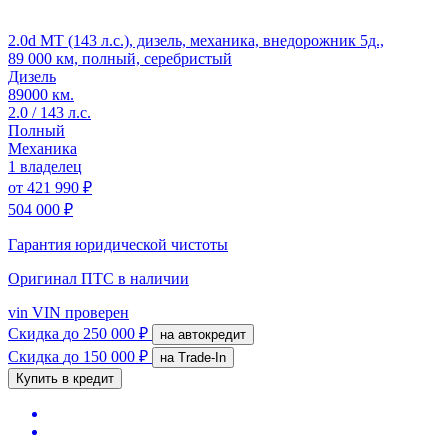
2.0d MT (143 л.с.), дизель, механика, внедорожник 5д.,
89 000 км, полный, серебристый
Дизель
89000 км.
2.0 / 143 л.с.
Полный
Механика
1 владелец
от
421 990 ₽
504 000 ₽
Гарантия юридической чистоты
Оригинал ПТС
в наличии
vin
VIN проверен
Скидка
до 250 000 ₽
на автокредит
Скидка
до 150 000 ₽
на Trade-In
Купить в кредит