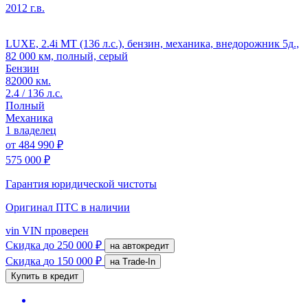
2012 г.в.
LUXE, 2.4i MT (136 л.с.), бензин, механика, внедорожник 5д.,
82 000 км, полный, серый
Бензин
82000 км.
2.4 / 136 л.с.
Полный
Механика
1 владелец
от
484 990 ₽
575 000 ₽
Гарантия юридической чистоты
Оригинал ПТС
в наличии
vin
VIN проверен
Скидка
до 250 000 ₽
на автокредит
Скидка
до 150 000 ₽
на Trade-In
Купить в кредит