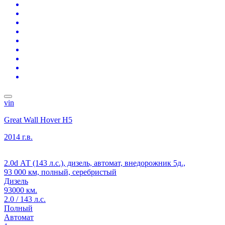
vin
Great Wall Hover H5
2014 г.в.
2.0d АТ (143 л.с.), дизель, автомат, внедорожник 5д.,
93 000 км, полный, серебристый
Дизель
93000 км.
2.0 / 143 л.с.
Полный
Автомат