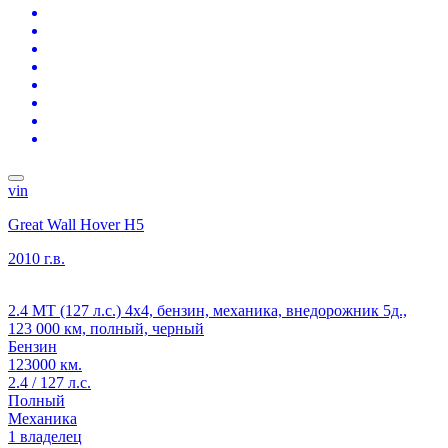
vin
Great Wall Hover H5
2010 г.в.
2.4 MT (127 л.с.) 4x4, бензин, механика, внедорожник 5д.,
123 000 км, полный, черный
Бензин
123000 км.
2.4 / 127 л.с.
Полный
Механика
1 владелец