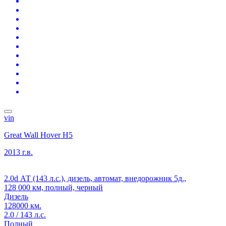
vin
Great Wall Hover H5
2013 г.в.
2.0d АТ (143 л.с.), дизель, автомат, внедорожник 5д.,
128 000 км, полный, черный
Дизель
128000 км.
2.0 / 143 л.с.
Полный