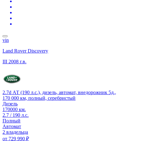
vin
Land Rover Discovery
III
2008 г.в.
2.7d АТ (190 л.с.), дизель, автомат, внедорожник 5д.,
170 000 км, полный, серебристый
Дизель
170000 км.
2.7 / 190 л.с.
Полный
Автомат
2 владельца
от
729 990 ₽