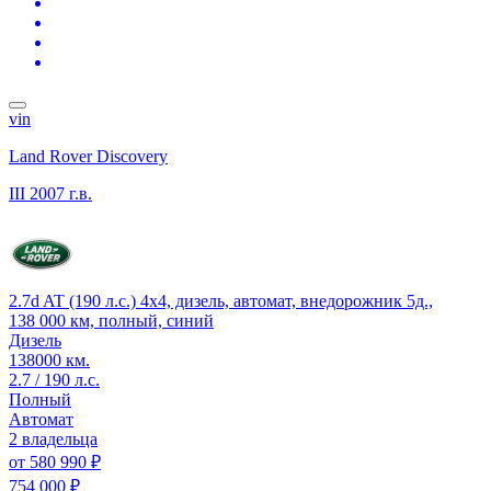
vin
Land Rover Discovery
III
2007 г.в.
2.7d AT (190 л.с.) 4x4, дизель, автомат, внедорожник 5д.,
138 000 км, полный, синий
Дизель
138000 км.
2.7 / 190 л.с.
Полный
Автомат
2 владельца
от
580 990 ₽
754 000 ₽