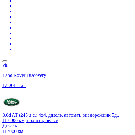
vin
Land Rover Discovery
IV
2011 г.в.
3.0d AT (245 л.с.) 4x4, дизель, автомат, внедорожник 5д.,
117 000 км, полный, белый
Дизель
117000 км.