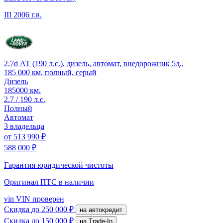
III
2006 г.в.
2.7d АТ (190 л.с.), дизель, автомат, внедорожник 5д.,
185 000 км, полный, серый
Дизель
185000 км.
2.7 / 190 л.с.
Полный
Автомат
3 владельца
от
513 990 ₽
588 000 ₽
Гарантия юридической чистоты
Оригинал ПТС
в наличии
vin
VIN проверен
Скидка
до 250 000 ₽
на автокредит
Скидка
до 150 000 ₽
на Trade-In