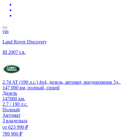
vin
Land Rover Discovery
III
2007 г.в.
2.7d AT (190 л.с.) 4x4, дизель, автомат, внедорожник 5д.,
147 000 км, полный, синий
Дизель
147000 км.
2.7 / 190 л.с.
Полный
Автомат
3 владельца
от
623 990 ₽
789 900 ₽