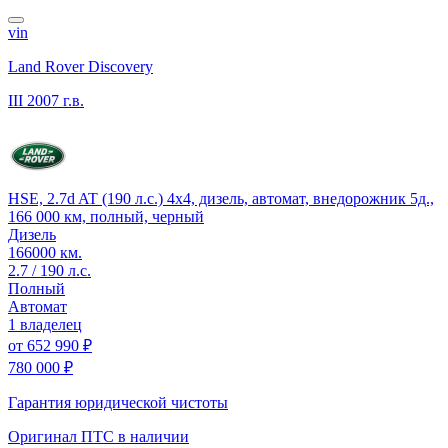
vin
Land Rover Discovery
III
2007 г.в.
HSE, 2.7d AT (190 л.с.) 4x4, дизель, автомат, внедорожник 5д.,
166 000 км, полный, черный
Дизель
166000 км.
2.7 / 190 л.с.
Полный
Автомат
1 владелец
от
652 990 ₽
780 000 ₽
Гарантия юридической чистоты
Оригинал ПТС
в наличии