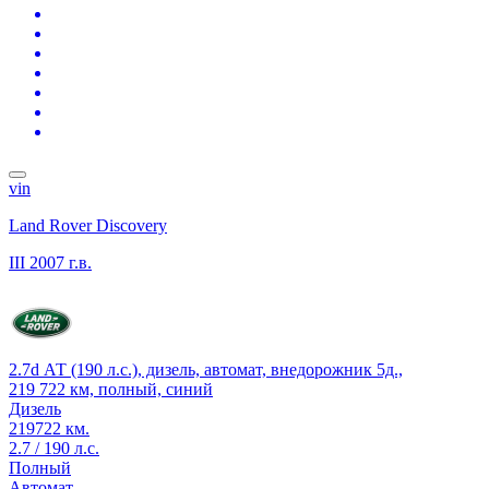
vin
Land Rover Discovery
III
2007 г.в.
2.7d АТ (190 л.с.), дизель, автомат, внедорожник 5д.,
219 722 км, полный, синий
Дизель
219722 км.
2.7 / 190 л.с.
Полный
Автомат