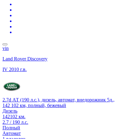
vin
Land Rover Discovery
IV
2010 г.в.
2.7d АТ (190 л.с.), дизель, автомат, внедорожник 5д.,
142 102 км, полный, бежевый
Дизель
142102 км.
2.7 / 190 л.с.
Полный
Автомат
1 владелец