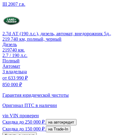
III
2007 г.в.
2.7d АТ (190 л.с.), дизель, автомат, внедорожник 5д.,
219 740 км, полный, черный
Дизель
219740 км.
2.7 / 190 л.с.
Полный
Автомат
3 владельца
от
633 990 ₽
850 000 ₽
Гарантия юридической чистоты
Оригинал ПТС
в наличии
vin
VIN проверен
Скидка
до 250 000 ₽
на автокредит
Скидка
до 150 000 ₽
на Trade-In