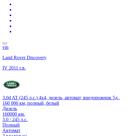
vin
Land Rover Discovery
IV
2011 г.в.
3.0d AT (245 л.с.) 4x4, дизель, автомат, внедорожник 5д.,
160 000 км, полный, белый
Дизель
160000 км.
3.0 / 245 л.с.
Полный
Автомат
3 владельца