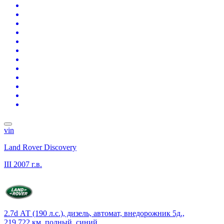
vin
Land Rover Discovery
III
2007 г.в.
2.7d АТ (190 л.с.), дизель, автомат, внедорожник 5д.,
219 722 км, полный, синий