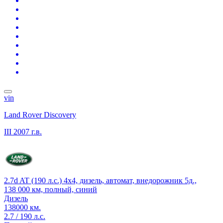
vin
Land Rover Discovery
III
2007 г.в.
2.7d AT (190 л.с.) 4x4, дизель, автомат, внедорожник 5д.,
138 000 км, полный, синий
Дизель
138000 км.
2.7 / 190 л.с.