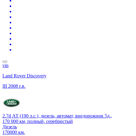
vin
Land Rover Discovery
III
2008 г.в.
2.7d АТ (190 л.с.), дизель, автомат, внедорожник 5д.,
170 000 км, полный, серебристый
Дизель
170000 км.