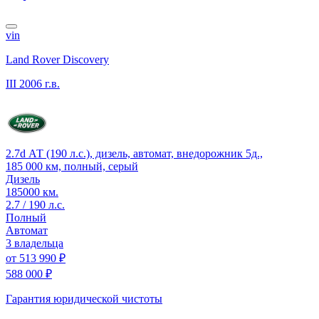
vin
Land Rover Discovery
III
2006 г.в.
2.7d АТ (190 л.с.), дизель, автомат, внедорожник 5д.,
185 000 км, полный, серый
Дизель
185000 км.
2.7 / 190 л.с.
Полный
Автомат
3 владельца
от
513 990 ₽
588 000 ₽
Гарантия юридической чистоты