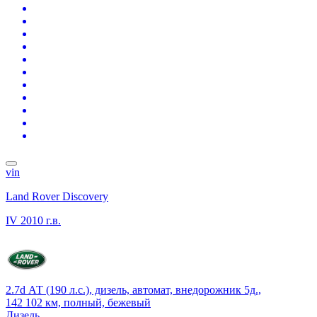
vin
Land Rover Discovery
IV
2010 г.в.
2.7d АТ (190 л.с.), дизель, автомат, внедорожник 5д.,
142 102 км, полный, бежевый
Дизель