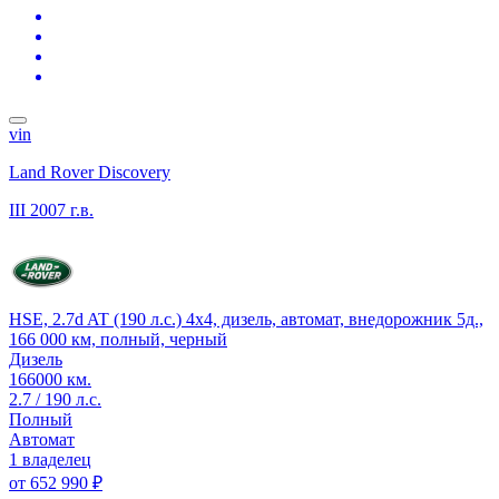
vin
Land Rover Discovery
III
2007 г.в.
HSE, 2.7d AT (190 л.с.) 4x4, дизель, автомат, внедорожник 5д.,
166 000 км, полный, черный
Дизель
166000 км.
2.7 / 190 л.с.
Полный
Автомат
1 владелец
от
652 990 ₽