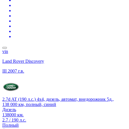
vin
Land Rover Discovery
III
2007 г.в.
2.7d AT (190 л.с.) 4x4, дизель, автомат, внедорожник 5д.,
138 000 км, полный, синий
Дизель
138000 км.
2.7 / 190 л.с.
Полный