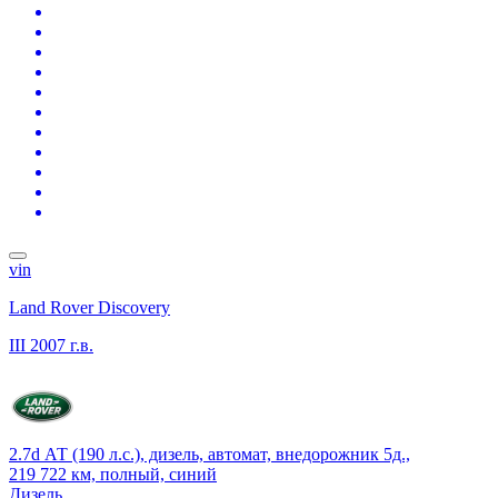
vin
Land Rover Discovery
III
2007 г.в.
2.7d АТ (190 л.с.), дизель, автомат, внедорожник 5д.,
219 722 км, полный, синий
Дизель