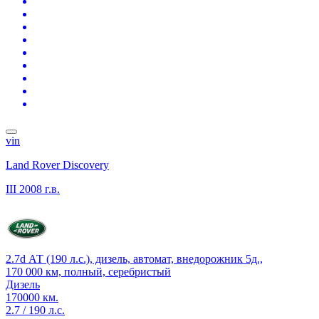
vin
Land Rover Discovery
III
2008 г.в.
2.7d АТ (190 л.с.), дизель, автомат, внедорожник 5д.,
170 000 км, полный, серебристый
Дизель
170000 км.
2.7 / 190 л.с.