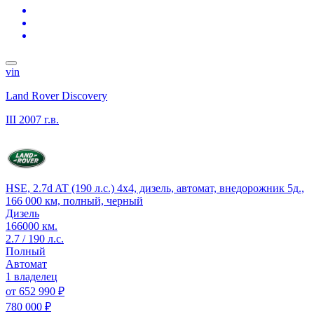
vin
Land Rover Discovery
III
2007 г.в.
HSE, 2.7d AT (190 л.с.) 4x4, дизель, автомат, внедорожник 5д.,
166 000 км, полный, черный
Дизель
166000 км.
2.7 / 190 л.с.
Полный
Автомат
1 владелец
от
652 990 ₽
780 000 ₽