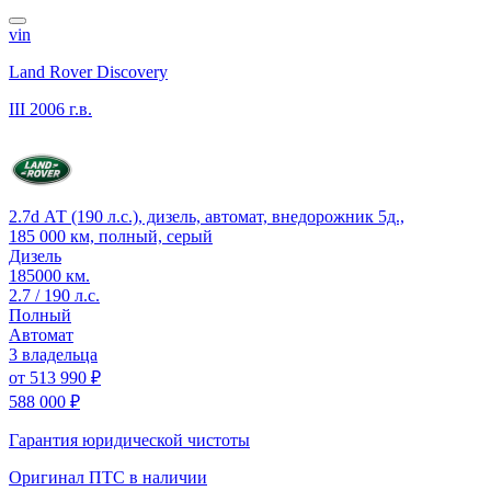
vin
Land Rover Discovery
III
2006 г.в.
2.7d АТ (190 л.с.), дизель, автомат, внедорожник 5д.,
185 000 км, полный, серый
Дизель
185000 км.
2.7 / 190 л.с.
Полный
Автомат
3 владельца
от
513 990 ₽
588 000 ₽
Гарантия юридической чистоты
Оригинал ПТС
в наличии