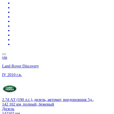
vin
Land Rover Discovery
IV
2010 г.в.
2.7d АТ (190 л.с.), дизель, автомат, внедорожник 5д.,
142 102 км, полный, бежевый
Дизель
142102 км.