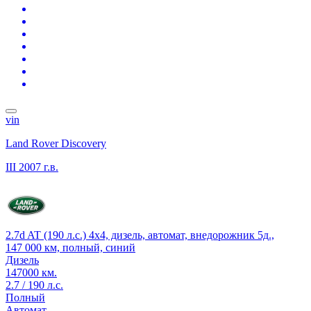
vin
Land Rover Discovery
III
2007 г.в.
2.7d AT (190 л.с.) 4x4, дизель, автомат, внедорожник 5д.,
147 000 км, полный, синий
Дизель
147000 км.
2.7 / 190 л.с.
Полный
Автомат