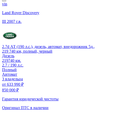
vin
Land Rover Discovery
III
2007 г.в.
2.7d АТ (190 л.с.), дизель, автомат, внедорожник 5д.,
219 740 км, полный, черный
Дизель
219740 км.
2.7 / 190 л.с.
Полный
Автомат
3 владельца
от
633 990 ₽
850 000 ₽
Гарантия юридической чистоты
Оригинал ПТС
в наличии