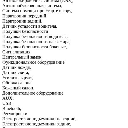
Антиблокировочная система (ABS)
,
Антипробуксовочная система
,
Система помощи при старте в гору
,
Парктроник передний
,
Парктроник задний
,
Датчик усталости водителя
,
Подушки безопасности
Подушка безопасности водителя
,
Подушка безопасности пассажира
,
Подушки безопасности боковые
,
Сигнализация
Центральный замок
,
Функциональное оборудование
Датчик дождя
,
Датчик света
,
Усилитель руля
,
Обивка салона
Кожаный салон
,
Дополнительное оборудование
AUX
,
USB
,
Bluetooth
,
Регулировки
Электростеклоподъемники передние
,
Электростеклоподъемники задние
,