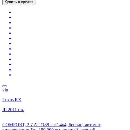
Купить в кредит
vin
Lexus RX
III
2011 г.в.
COMFORT, 2.7 AT (188 л.с.) 4x4, бензин, автомат,
внедорожник 5д., 159 000 км, полный, черный