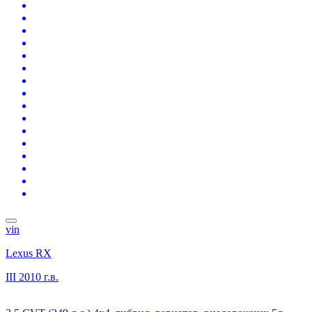
vin
Lexus RX
III
2010 г.в.