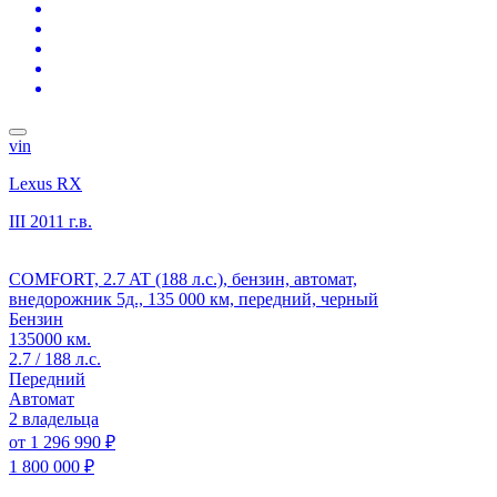
vin
Lexus RX
III
2011 г.в.
COMFORT, 2.7 AT (188 л.с.), бензин, автомат,
внедорожник 5д., 135 000 км, передний, черный
Бензин
135000 км.
2.7 / 188 л.с.
Передний
Автомат
2 владельца
от
1 296 990 ₽
1 800 000 ₽