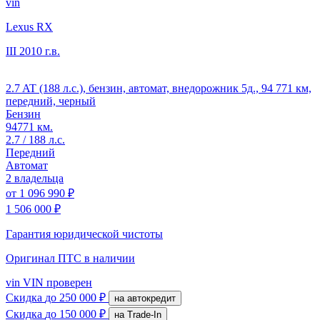
vin
Lexus RX
III
2010 г.в.
2.7 AT (188 л.с.), бензин, автомат, внедорожник 5д., 94 771 км,
передний, черный
Бензин
94771 км.
2.7 / 188 л.с.
Передний
Автомат
2 владельца
от
1 096 990 ₽
1 506 000 ₽
Гарантия юридической чистоты
Оригинал ПТС
в наличии
vin
VIN проверен
Скидка
до 250 000 ₽
на автокредит
Скидка
до 150 000 ₽
на Trade-In