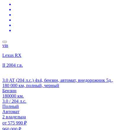
vin
Lexus RX
II
2004 г.в.
3.0 AT (204 л.с.) 4x4, бензин, автомат, внедорожник 5д.,
180 000 км, полный, черный
Бензин
180000 км.
3.0 / 204 л.с.
Полный
Автомат
2 владельца
от
575 990 ₽
960 000 ₽