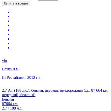
Купить в кредит
vin
Lexus RX
III Рестайлинг
2012 г.в.
2.7 АТ (188 л.с.), бензин, автомат, внедорожник 5д., 87 664 км,
передний, бежевый
Бензин
87664 км.
2.7 / 188 л.с.