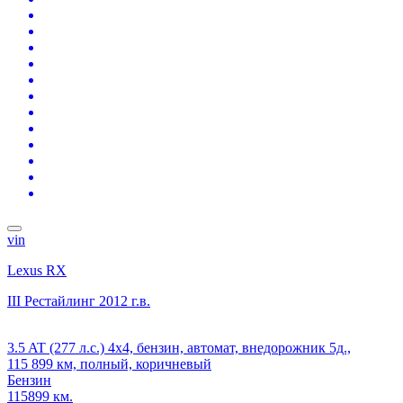
vin
Lexus RX
III Рестайлинг
2012 г.в.
3.5 AT (277 л.с.) 4x4, бензин, автомат, внедорожник 5д.,
115 899 км, полный, коричневый
Бензин
115899 км.