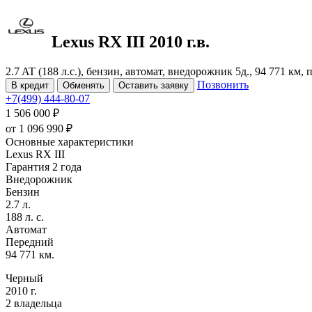
Lexus RX
III
2010 г.в.
2.7 AT (188 л.с.), бензин, автомат, внедорожник 5д., 94 771 км,
Позвонить
В кредит
Обменять
Оставить заявку
+7(499) 444-80-07
1 506 000 ₽
от
1 096 990
₽
Основные характеристики
Lexus RX III
Гарантия 2 года
Внедорожник
Бензин
2.7 л.
188 л. с.
Автомат
Передний
94 771 км.
Черный
2010 г.
2 владельца