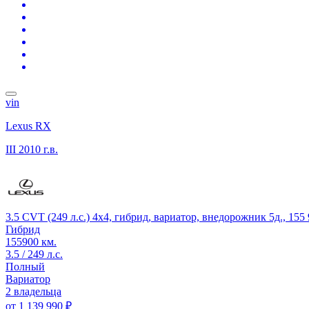
vin
Lexus RX
III
2010 г.в.
3.5 CVT (249 л.с.) 4x4, гибрид, вариатор, внедорожник 5д., 15
Гибрид
155900 км.
3.5 / 249 л.с.
Полный
Вариатор
2 владельца
от
1 139 990 ₽