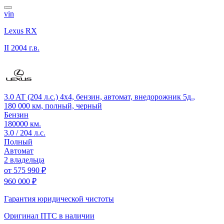
vin
Lexus RX
II
2004 г.в.
3.0 AT (204 л.с.) 4x4, бензин, автомат, внедорожник 5д.,
180 000 км, полный, черный
Бензин
180000 км.
3.0 / 204 л.с.
Полный
Автомат
2 владельца
от
575 990 ₽
960 000 ₽
Гарантия юридической чистоты
Оригинал ПТС
в наличии