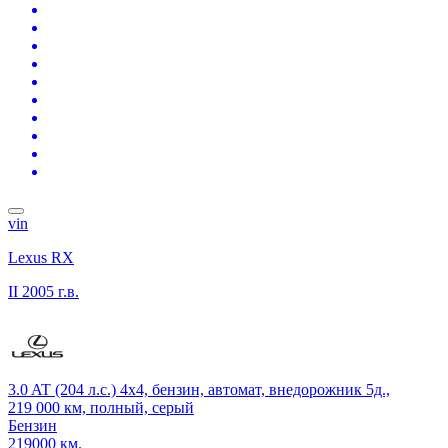
vin
Lexus RX
II
2005 г.в.
3.0 AT (204 л.с.) 4x4, бензин, автомат, внедорожник 5д.,
219 000 км, полный, серый
Бензин
219000 км.