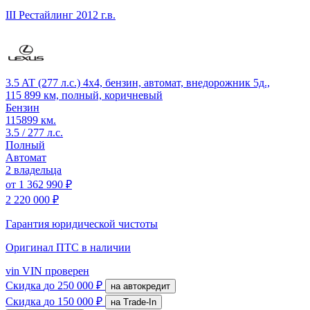
III Рестайлинг
2012 г.в.
3.5 AT (277 л.с.) 4x4, бензин, автомат, внедорожник 5д.,
115 899 км, полный, коричневый
Бензин
115899 км.
3.5 / 277 л.с.
Полный
Автомат
2 владельца
от
1 362 990 ₽
2 220 000 ₽
Гарантия юридической чистоты
Оригинал ПТС
в наличии
vin
VIN проверен
Скидка
до 250 000 ₽
на автокредит
Скидка
до 150 000 ₽
на Trade-In