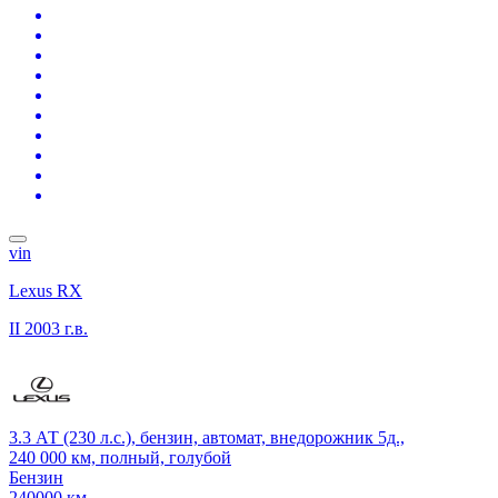
vin
Lexus RX
II
2003 г.в.
3.3 АТ (230 л.с.), бензин, автомат, внедорожник 5д.,
240 000 км, полный, голубой
Бензин
240000 км.