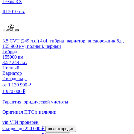
Lexus RX
III
2010 г.в.
3.5 CVT (249 л.с.) 4x4, гибрид, вариатор, внедорожник 5д.,
155 900 км, полный, черный
Гибрид
155900 км.
3.5 / 249 л.с.
Полный
Вариатор
2 владельца
от
1 139 990 ₽
1 920 000 ₽
Гарантия юридической чистоты
Оригинал ПТС
в наличии
vin
VIN проверен
Скидка
до 250 000 ₽
на автокредит