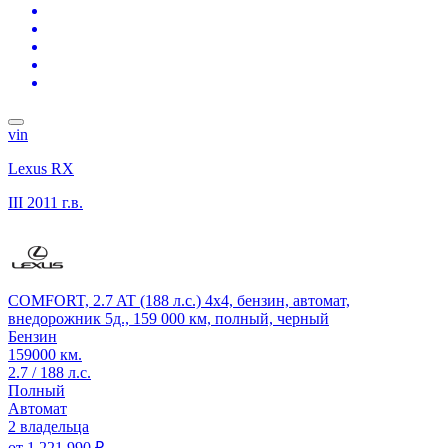
vin
Lexus RX
III
2011 г.в.
COMFORT, 2.7 AT (188 л.с.) 4x4, бензин, автомат,
внедорожник 5д., 159 000 км, полный, черный
Бензин
159000 км.
2.7 / 188 л.с.
Полный
Автомат
2 владельца
от
1 221 990 ₽