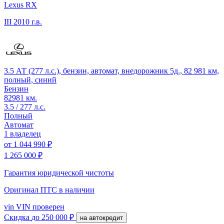
Lexus RX
III
2010 г.в.
3.5 АТ (277 л.с.), бензин, автомат, внедорожник 5д., 82 981 км,
полный, синий
Бензин
82981 км.
3.5 / 277 л.с.
Полный
Автомат
1 владелец
от
1 044 990 ₽
1 265 000 ₽
Гарантия юридической чистоты
Оригинал ПТС
в наличии
vin
VIN проверен
Скидка
до 250 000 ₽
на автокредит