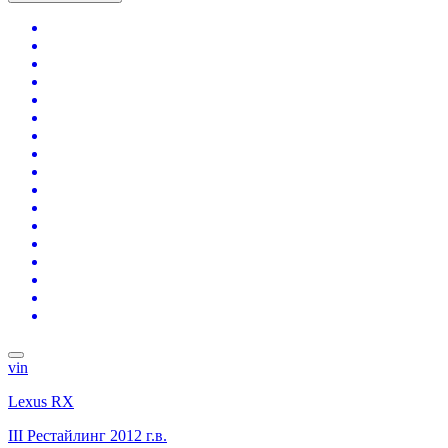
vin
Lexus RX
III Рестайлинг
2012 г.в.