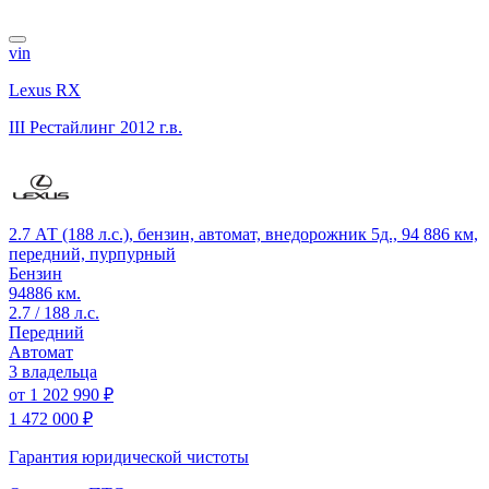
vin
Lexus RX
III Рестайлинг
2012 г.в.
2.7 АТ (188 л.с.), бензин, автомат, внедорожник 5д., 94 886 км,
передний, пурпурный
Бензин
94886 км.
2.7 / 188 л.с.
Передний
Автомат
3 владельца
от
1 202 990 ₽
1 472 000 ₽
Гарантия юридической чистоты