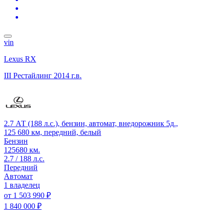
vin
Lexus RX
III Рестайлинг
2014 г.в.
2.7 АТ (188 л.с.), бензин, автомат, внедорожник 5д.,
125 680 км, передний, белый
Бензин
125680 км.
2.7 / 188 л.с.
Передний
Автомат
1 владелец
от
1 503 990 ₽
1 840 000 ₽