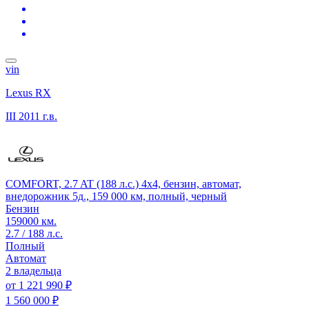
vin
Lexus RX
III
2011 г.в.
COMFORT, 2.7 AT (188 л.с.) 4x4, бензин, автомат,
внедорожник 5д., 159 000 км, полный, черный
Бензин
159000 км.
2.7 / 188 л.с.
Полный
Автомат
2 владельца
от
1 221 990 ₽
1 560 000 ₽