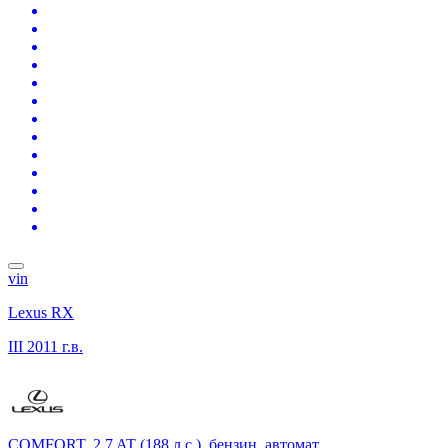
vin
Lexus RX
III
2011 г.в.
COMFORT, 2.7 AT (188 л.с.), бензин, автомат,