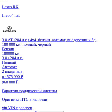
Lexus RX
II
2004 г.в.
3.0 AT (204 л.с.) 4x4, бензин, автомат, внедорожник 5д.,
180 000 км, полный, черный
Бензин
180000 км.
3.0 / 204 л.с.
Полный
Автомат
2 владельца
от
575 990 ₽
960 000 ₽
Гарантия юридической чистоты
Оригинал ПТС
в наличии
vin
VIN проверен