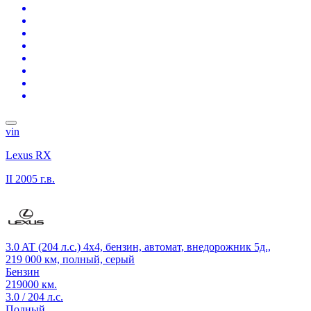
vin
Lexus RX
II
2005 г.в.
3.0 AT (204 л.с.) 4x4, бензин, автомат, внедорожник 5д.,
219 000 км, полный, серый
Бензин
219000 км.
3.0 / 204 л.с.
Полный