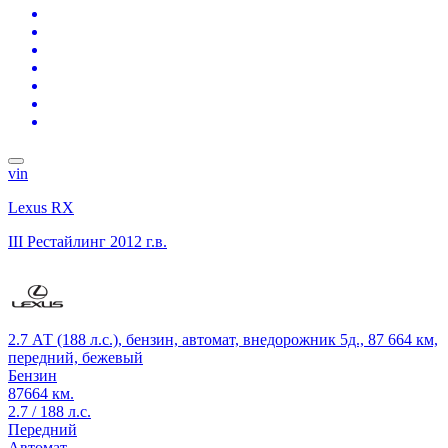
vin
Lexus RX
III Рестайлинг
2012 г.в.
2.7 АТ (188 л.с.), бензин, автомат, внедорожник 5д., 87 664 км,
передний, бежевый
Бензин
87664 км.
2.7 / 188 л.с.
Передний
Автомат