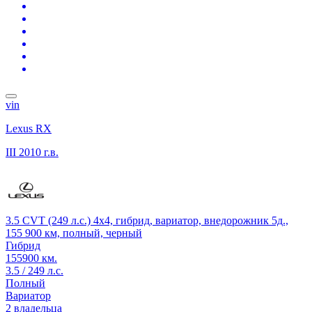
vin
Lexus RX
III
2010 г.в.
3.5 CVT (249 л.с.) 4x4, гибрид, вариатор, внедорожник 5д.,
155 900 км, полный, черный
Гибрид
155900 км.
3.5 / 249 л.с.
Полный
Вариатор
2 владельца