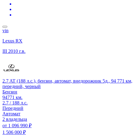
vin
Lexus RX
III
2010 г.в.
2.7 AT (188 л.с.), бензин, автомат, внедорожник 5д., 94 771 км,
передний, черный
Бензин
94771 км.
2.7 / 188 л.с.
Передний
Автомат
2 владельца
от
1 096 990 ₽
1 506 000 ₽