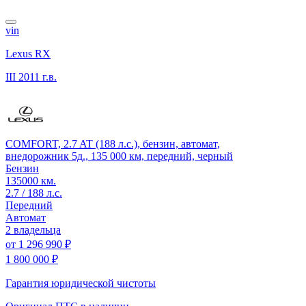
vin
Lexus RX
III
2011 г.в.
COMFORT, 2.7 AT (188 л.с.), бензин, автомат,
внедорожник 5д., 135 000 км, передний, черный
Бензин
135000 км.
2.7 / 188 л.с.
Передний
Автомат
2 владельца
от
1 296 990 ₽
1 800 000 ₽
Гарантия юридической чистоты