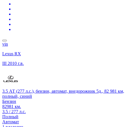
vin
Lexus RX
III
2010 г.в.
3.5 АТ (277 л.с.), бензин, автомат, внедорожник 5д., 82 981 км,
полный, синий
Бензин
82981 км.
3.5 / 277 л.с.
Полный
Автомат
1 владелец