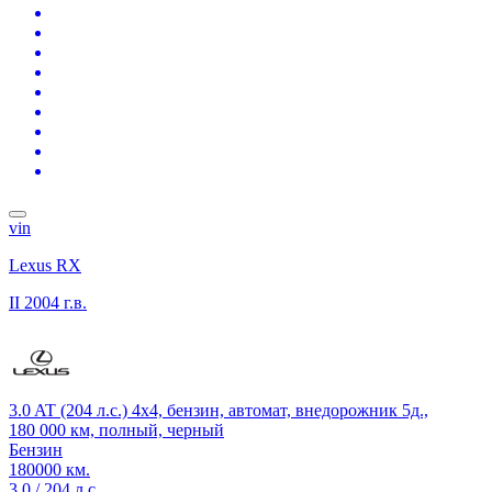
vin
Lexus RX
II
2004 г.в.
3.0 AT (204 л.с.) 4x4, бензин, автомат, внедорожник 5д.,
180 000 км, полный, черный
Бензин
180000 км.
3.0 / 204 л.с.