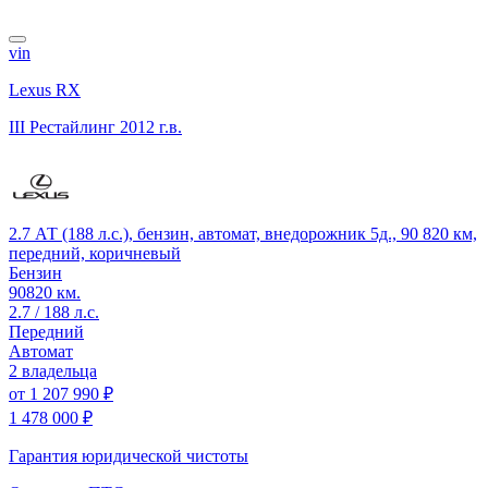
vin
Lexus RX
III Рестайлинг
2012 г.в.
2.7 АТ (188 л.с.), бензин, автомат, внедорожник 5д., 90 820 км,
передний, коричневый
Бензин
90820 км.
2.7 / 188 л.с.
Передний
Автомат
2 владельца
от
1 207 990 ₽
1 478 000 ₽
Гарантия юридической чистоты