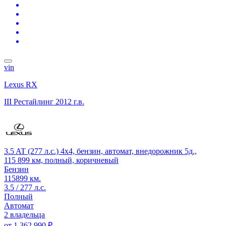
vin
Lexus RX
III Рестайлинг
2012 г.в.
3.5 AT (277 л.с.) 4x4, бензин, автомат, внедорожник 5д.,
115 899 км, полный, коричневый
Бензин
115899 км.
3.5 / 277 л.с.
Полный
Автомат
2 владельца
от
1 362 990 ₽