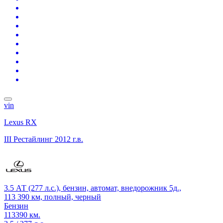
vin
Lexus RX
III Рестайлинг
2012 г.в.
3.5 АТ (277 л.с.), бензин, автомат, внедорожник 5д.,
113 390 км, полный, черный
Бензин
113390 км.