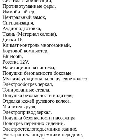
Система стабилизации
,
Противотуманные фары
,
Иммобилайзер
,
Центральный замок
,
Сигнализация
,
Аудиоподготовка
,
Ткань (Материал салона)
,
Диски 16
,
Климат-контроль многозонный
,
Бортовой компьютер
,
Bluetooth
,
Розетка 12V
,
Навигационная система
,
Подушки безопасности боковые
,
Мультифункциональное рулевое колесо
,
Электрообогрев зеркал
,
Тонированные стекла
,
Подушка безопасности водителя
,
Отделка кожей рулевого колеса
,
Усилитель руля
,
Электропривод зеркал
,
Подушка безопасности пассажира
,
Подогрев передних сидений
,
Электростеклоподъёмники задние
,
Электростеклоподъёмники передние
,