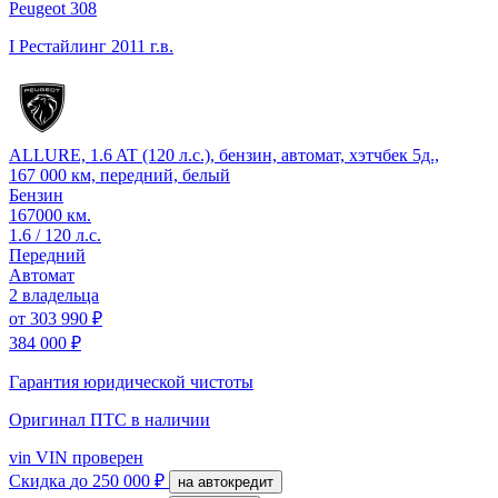
Peugeot 308
I Рестайлинг
2011 г.в.
ALLURE, 1.6 AT (120 л.с.), бензин, автомат, хэтчбек 5д.,
167 000 км, передний, белый
Бензин
167000 км.
1.6 / 120 л.с.
Передний
Автомат
2 владельца
от
303 990 ₽
384 000 ₽
Гарантия юридической чистоты
Оригинал ПТС
в наличии
vin
VIN проверен
Скидка
до 250 000 ₽
на автокредит