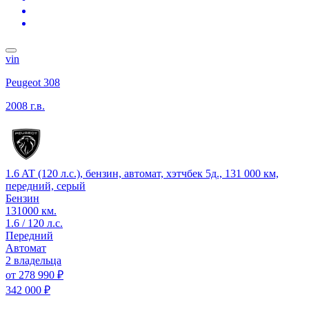
vin
Peugeot 308
2008 г.в.
1.6 AT (120 л.с.), бензин, автомат, хэтчбек 5д., 131 000 км,
передний, серый
Бензин
131000 км.
1.6 / 120 л.с.
Передний
Автомат
2 владельца
от
278 990 ₽
342 000 ₽