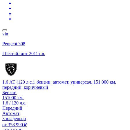
vin
Peugeot 308
I Рестайлинг
2011 г.в.
1.6 АТ (120 л.с.), бензин, автомат, универсал, 151 000 км,
передний, коричневый
Бензин
151000 км.
1.6 / 120 л.с.
Передний
Автомат
3 владельца
от
358 990 ₽