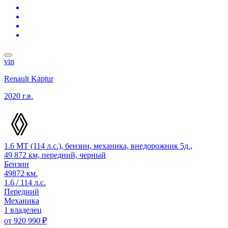
vin
Renault Kaptur
2020 г.в.
1.6 MT (114 л.с.), бензин, механика, внедорожник 5д.,
49 872 км, передний, черный
Бензин
49872 км.
1.6 / 114 л.с.
Передний
Механика
1 владелец
от
920 990 ₽