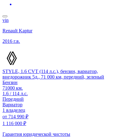
vin
Renault Kaptur
2016 г.в.
STYLE, 1.6 CVT (114 л.с.), бензин, вариатор,
внедорожник 5д., 71 000 км, передний, зеленый
Бензин
71000 км.
1.6 / 114 л.с.
Передний
Вариатор
1 владелец
от
714 990 ₽
1 116 000 ₽
Гарантия юридической чистоты