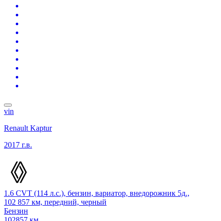
vin
Renault Kaptur
2017 г.в.
1.6 CVT (114 л.с.), бензин, вариатор, внедорожник 5д.,
102 857 км, передний, черный
Бензин
102857 км.