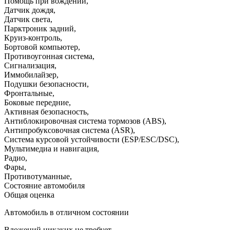
Помощь при вождении
,
Датчик дождя
,
Датчик света
,
Парктроник задний
,
Круиз-контроль
,
Бортовой компьютер
,
Противоугонная система
,
Сигнализация
,
Иммобилайзер
,
Подушки безопасности
,
Фронтальные
,
Боковые передние
,
Активная безопасность
,
Антиблокировочная система тормозов (ABS)
,
Антипробуксовочная система (ASR)
,
Система курсовой устойчивости (ESP/ESC/DSC)
,
Мультимедиа и навигация
,
Радио
,
Фары
,
Противотуманные
,
Состояние автомобиля
Общая оценка
Автомобиль в отличном состоянии
Вложений никаких не требует