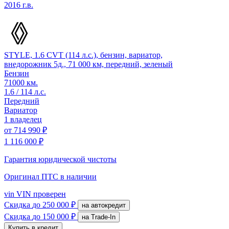
2016 г.в.
STYLE, 1.6 CVT (114 л.с.), бензин, вариатор,
внедорожник 5д., 71 000 км, передний, зеленый
Бензин
71000 км.
1.6 / 114 л.с.
Передний
Вариатор
1 владелец
от
714 990 ₽
1 116 000 ₽
Гарантия юридической чистоты
Оригинал ПТС
в наличии
vin
VIN проверен
Скидка
до 250 000 ₽
на автокредит
Скидка
до 150 000 ₽
на Trade-In
Купить в кредит