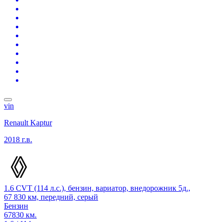
vin
Renault Kaptur
2018 г.в.
1.6 CVT (114 л.с.), бензин, вариатор, внедорожник 5д.,
67 830 км, передний, серый
Бензин
67830 км.