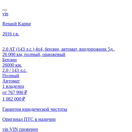
vin
Renault Kaptur
2016 г.в.
2.0 AT (143 л.с.) 4x4, бензин, автомат, внедорожник 5д.,
26 000 км, полный, оранжевый
Бензин
26000 км.
2.0 / 143 л.с.
Полный
Автомат
1 владелец
от
767 990 ₽
1 082 000 ₽
Гарантия юридической чистоты
Оригинал ПТС
в наличии
vin
VIN проверен