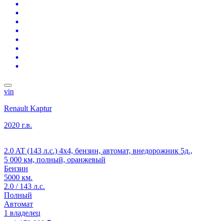
vin
Renault Kaptur
2020 г.в.
2.0 AT (143 л.с.) 4x4, бензин, автомат, внедорожник 5д.,
5 000 км, полный, оранжевый
Бензин
5000 км.
2.0 / 143 л.с.
Полный
Автомат
1 владелец