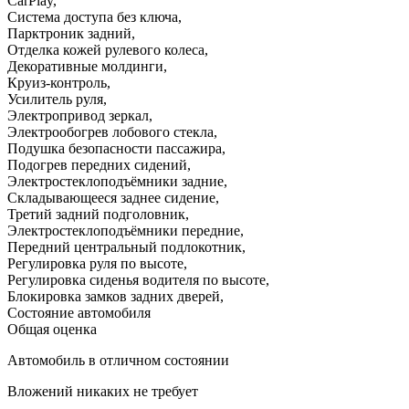
CarPlay
,
Система доступа без ключа
,
Парктроник задний
,
Отделка кожей рулевого колеса
,
Декоративные молдинги
,
Круиз-контроль
,
Усилитель руля
,
Электропривод зеркал
,
Электрообогрев лобового стекла
,
Подушка безопасности пассажира
,
Подогрев передних сидений
,
Электростеклоподъёмники задние
,
Складывающееся заднее сидение
,
Третий задний подголовник
,
Электростеклоподъёмники передние
,
Передний центральный подлокотник
,
Регулировка руля по высоте
,
Регулировка сиденья водителя по высоте
,
Блокировка замков задних дверей
,
Состояние автомобиля
Общая оценка
Автомобиль в отличном состоянии
Вложений никаких не требует