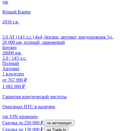
vin
Renault Kaptur
2016 г.в.
2.0 AT (143 л.с.) 4x4, бензин, автомат, внедорожник 5д.,
26 000 км, полный, оранжевый
Бензин
26000 км.
2.0 / 143 л.с.
Полный
Автомат
1 владелец
от
767 990 ₽
1 082 000 ₽
Гарантия юридической чистоты
Оригинал ПТС
в наличии
vin
VIN проверен
Скидка
до 250 000 ₽
на автокредит
Скидка
до 150 000 ₽
на Trade-In