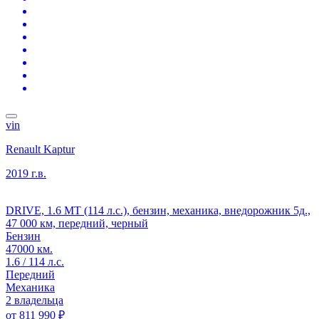
vin
Renault Kaptur
2019 г.в.
DRIVE, 1.6 MT (114 л.с.), бензин, механика, внедорожник 5д.,
47 000 км, передний, черный
Бензин
47000 км.
1.6 / 114 л.с.
Передний
Механика
2 владельца
от
811 990 ₽