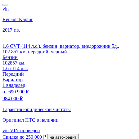
vin
Renault Kaptur
2017 г.в.
1.6 CVT (114 л.с.), бензин, вариатор, внедорожник 5д.,
102 857 км, передний, черный
Бензин
102857 км.
1.6 / 114 л.с.
Передний
Вариатор
1 владелец
от
690 990 ₽
984 000 ₽
Гарантия юридической чистоты
Оригинал ПТС
в наличии
vin
VIN проверен
Скидка
до 250 000 ₽
на автокредит