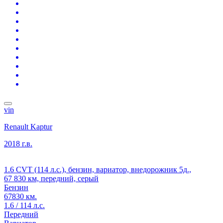
vin
Renault Kaptur
2018 г.в.
1.6 CVT (114 л.с.), бензин, вариатор, внедорожник 5д.,
67 830 км, передний, серый
Бензин
67830 км.
1.6 / 114 л.с.
Передний