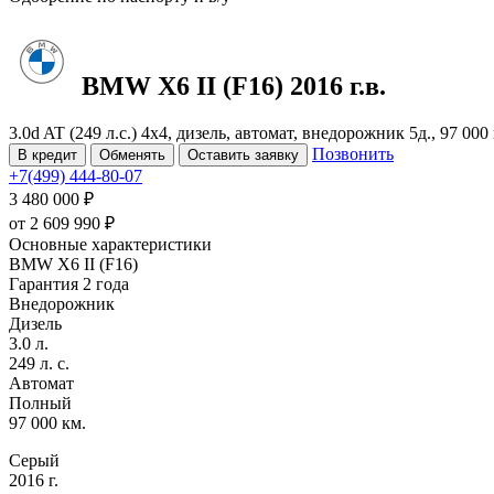
BMW X6
II (F16)
2016 г.в.
3.0d AT (249 л.с.) 4x4, дизель, автомат, внедорожник 5д., 97 00
Позвонить
В кредит
Обменять
Оставить заявку
+7(499) 444-80-07
3 480 000 ₽
от
2 609 990
₽
Основные характеристики
BMW X6 II (F16)
Гарантия 2 года
Внедорожник
Дизель
3.0 л.
249 л. с.
Автомат
Полный
97 000 км.
Серый
2016 г.