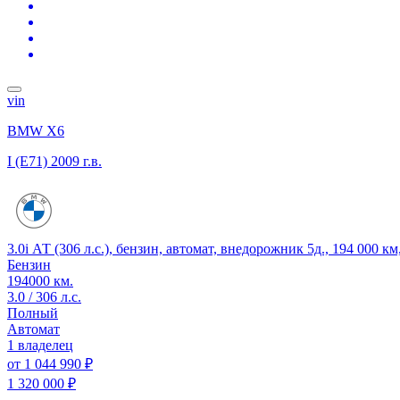
vin
BMW X6
I (E71)
2009 г.в.
3.0i АТ (306 л.с.), бензин, автомат, внедорожник 5д., 194 000 к
Бензин
194000 км.
3.0 / 306 л.с.
Полный
Автомат
1 владелец
от
1 044 990 ₽
1 320 000 ₽