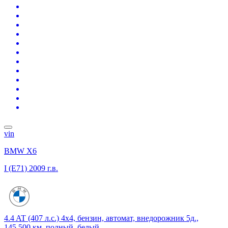
vin
BMW X6
I (E71)
2009 г.в.
4.4 AT (407 л.с.) 4x4, бензин, автомат, внедорожник 5д.,
145 500 км, полный, белый