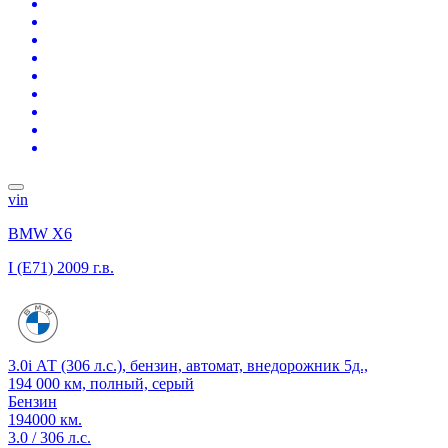
vin
BMW X6
I (E71)
2009 г.в.
3.0i АТ (306 л.с.), бензин, автомат, внедорожник 5д.,
194 000 км, полный, серый
Бензин
194000 км.
3.0 / 306 л.с.