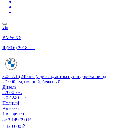
vin
BMW X6
II (F16)
2018 г.в.
3.0d АТ (249 л.с.), дизель, автомат, внедорожник 5д.,
27 000 км, полный, бежевый
Дизель
27000 км.
3.0 / 249 л.с.
Полный
Автомат
1 владелец
от
3 149 990 ₽
4 320 000 ₽