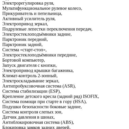
Электрорегулировка руля
,
Мультифункциональное рулевое колесо
,
Прикуриватель и пепельница
,
Активный усилитель руля
,
Электропривод зеркал
,
Подрулевые лепестки переключения передач
,
Электростеклоподъёмники задние
,
Парктроник передний
,
Парктроник задний
,
Система «старт-стоп»
,
Электростеклоподъёмники передние
,
Бортовой компьютер
,
Запуск двигателя с кнопки
,
Электропривод крышки багажника
,
Климат-контроль 2-зонный
,
Электроскладывание зеркал
,
Антипробуксовочная система (ASR)
,
Система стабилизации (ESP)
,
Крепление детского кресла (задний ряд) ISOFIX
,
Система помощи при старте в гору (HSA)
,
Подушки безопасности боковые задние
,
Система контроля слепых зон
,
Датчик давления в шинах
,
Антиблокировочная система (ABS)
,
Блокировка замков задних дверей
,