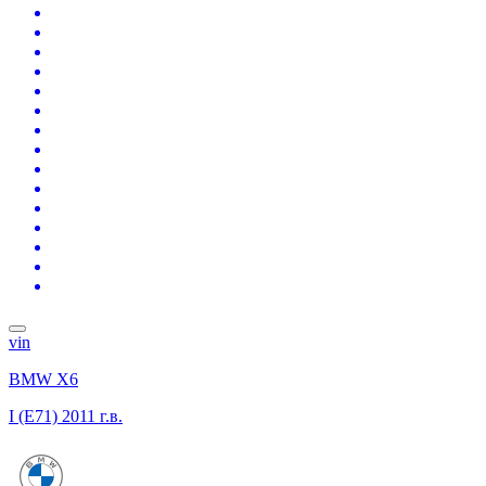
vin
BMW X6
I (E71)
2011 г.в.