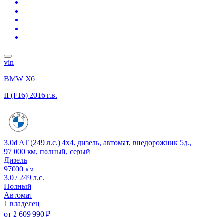
vin
BMW X6
II (F16)
2016 г.в.
3.0d AT (249 л.с.) 4x4, дизель, автомат, внедорожник 5д.,
97 000 км, полный, серый
Дизель
97000 км.
3.0 / 249 л.с.
Полный
Автомат
1 владелец
от
2 609 990 ₽