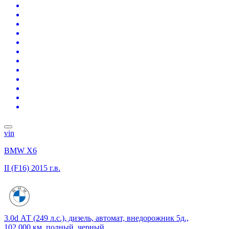
vin
BMW X6
II (F16)
2015 г.в.
3.0d АТ (249 л.с.), дизель, автомат, внедорожник 5д.,
102 000 км, полный, черный