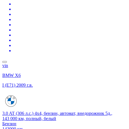
vin
BMW X6
I (E71)
2009 г.в.
3.0 AT (306 л.с.) 4x4, бензин, автомат, внедорожник 5д.,
143 000 км, полный, белый
Бензин
143000 км.