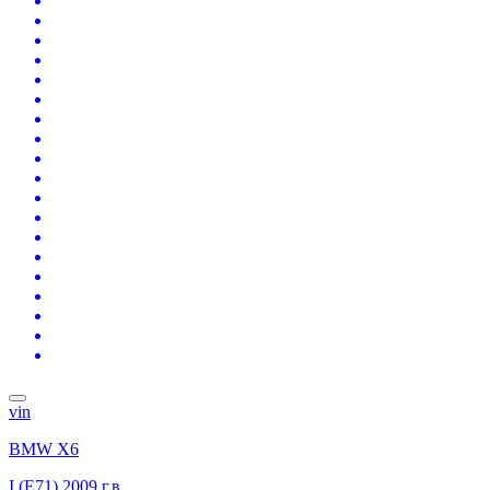
vin
BMW X6
I (E71)
2009 г.в.