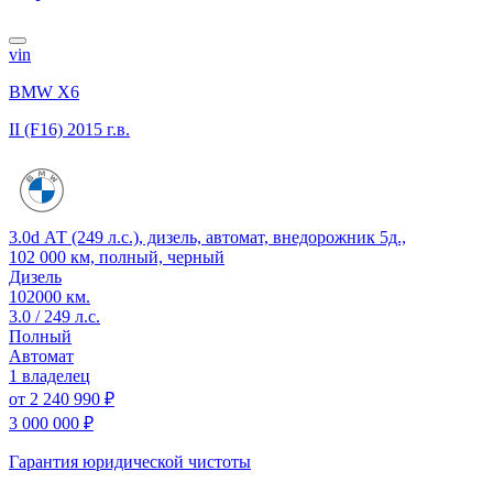
vin
BMW X6
II (F16)
2015 г.в.
3.0d АТ (249 л.с.), дизель, автомат, внедорожник 5д.,
102 000 км, полный, черный
Дизель
102000 км.
3.0 / 249 л.с.
Полный
Автомат
1 владелец
от
2 240 990 ₽
3 000 000 ₽
Гарантия юридической чистоты