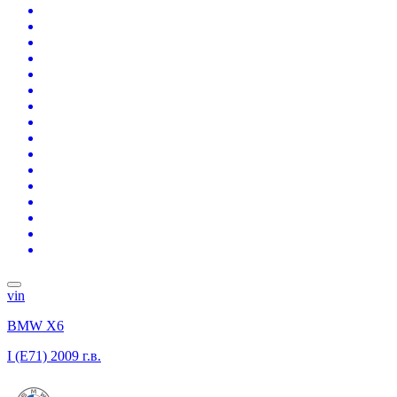
vin
BMW X6
I (E71)
2009 г.в.