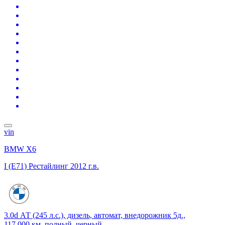
vin
BMW X6
I (E71) Рестайлинг
2012 г.в.
3.0d АТ (245 л.с.), дизель, автомат, внедорожник 5д.,
117 000 км, полный, черный