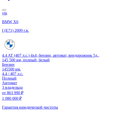
vin
BMW X6
I (E71)
2009 г.в.
4.4 AT (407 л.с.) 4x4, бензин, автомат, внедорожник 5д.,
145 500 км, полный, белый
Бензин
145500 км.
4.4 / 407 л.с.
Полный
Автомат
3 владельца
от
863 990 ₽
1 080 000 ₽
Гарантия юридической чистоты