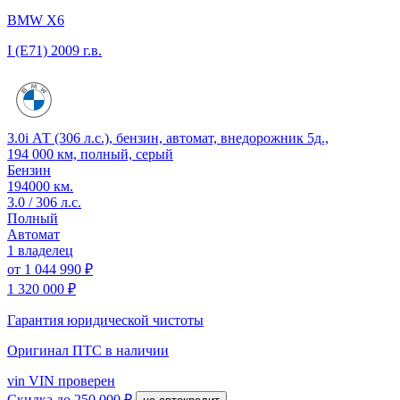
BMW X6
I (E71)
2009 г.в.
3.0i АТ (306 л.с.), бензин, автомат, внедорожник 5д.,
194 000 км, полный, серый
Бензин
194000 км.
3.0 / 306 л.с.
Полный
Автомат
1 владелец
от
1 044 990 ₽
1 320 000 ₽
Гарантия юридической чистоты
Оригинал ПТС
в наличии
vin
VIN проверен
Скидка
до 250 000 ₽