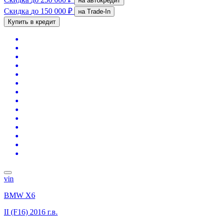
на автокредит
Скидка
до 150 000 ₽
на Trade-In
Купить в кредит
vin
BMW X6
II (F16)
2016 г.в.