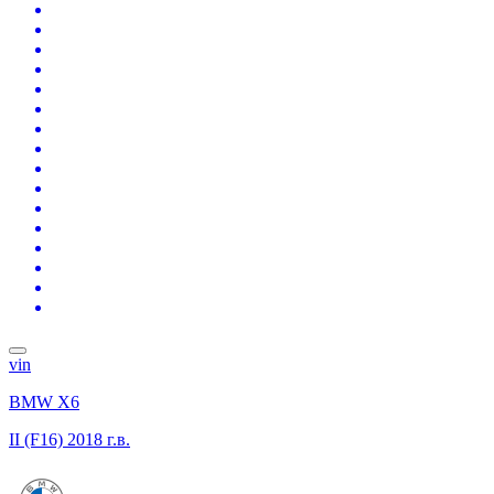
vin
BMW X6
II (F16)
2018 г.в.