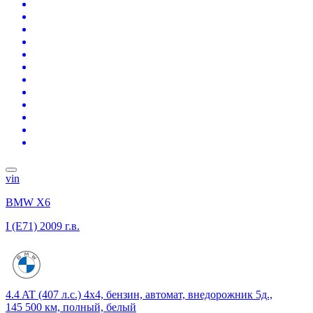
vin
BMW X6
I (E71)
2009 г.в.
4.4 AT (407 л.с.) 4x4, бензин, автомат, внедорожник 5д.,
145 500 км, полный, белый