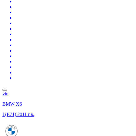
vin
BMW X6
I (E71)
2011 г.в.