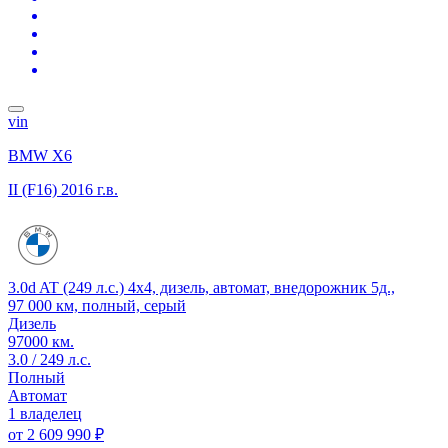
vin
BMW X6
II (F16)
2016 г.в.
3.0d AT (249 л.с.) 4x4, дизель, автомат, внедорожник 5д.,
97 000 км, полный, серый
Дизель
97000 км.
3.0 / 249 л.с.
Полный
Автомат
1 владелец
от
2 609 990 ₽