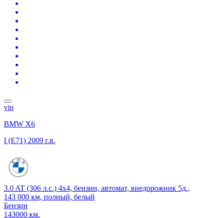
vin
BMW X6
I (E71)
2009 г.в.
3.0 AT (306 л.с.) 4x4, бензин, автомат, внедорожник 5д.,
143 000 км, полный, белый
Бензин
143000 км.