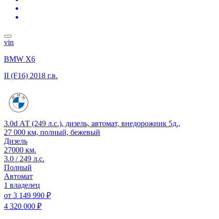
vin
BMW X6
II (F16)
2018 г.в.
3.0d АТ (249 л.с.), дизель, автомат, внедорожник 5д.,
27 000 км, полный, бежевый
Дизель
27000 км.
3.0 / 249 л.с.
Полный
Автомат
1 владелец
от
3 149 990 ₽
4 320 000 ₽