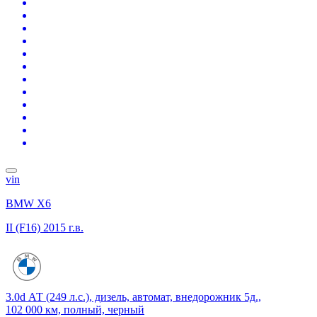
vin
BMW X6
II (F16)
2015 г.в.
3.0d АТ (249 л.с.), дизель, автомат, внедорожник 5д.,
102 000 км, полный, черный