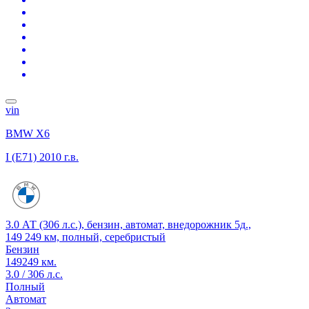
vin
BMW X6
I (E71)
2010 г.в.
3.0 АТ (306 л.с.), бензин, автомат, внедорожник 5д.,
149 249 км, полный, серебристый
Бензин
149249 км.
3.0 / 306 л.с.
Полный
Автомат