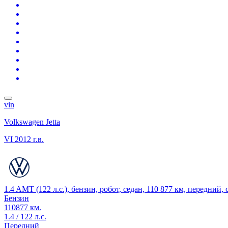
vin
Volkswagen Jetta
VI
2012 г.в.
1.4 AMT (122 л.с.), бензин, робот, седан, 110 877 км, передний,
Бензин
110877 км.
1.4 / 122 л.с.
Передний