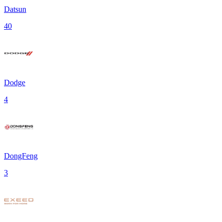
Datsun
40
Dodge
4
DongFeng
3