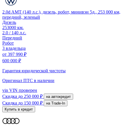
2.0d AMT (140 л.с.), дизель, робот, минивэн 5д., 253 000 км,
передний, зеленый
Дизель
253000 км.
2.0 / 140 л.с.
Передний
Робот
3 владельца
от
397 990 ₽
600 000 ₽
Гарантия юридической чистоты
Оригинал ПТС
в наличии
vin
VIN проверен
Скидка
до 250 000 ₽
на автокредит
Скидка
до 150 000 ₽
на Trade-In
Купить в кредит