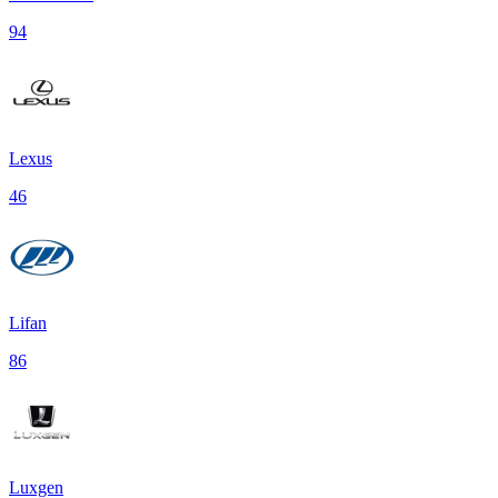
94
Lexus
46
Lifan
86
Luxgen