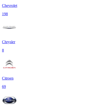
Chevrolet
198
Chrysler
8
Citroen
69