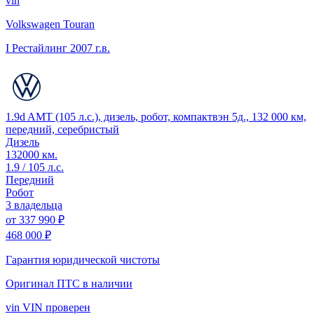
vin
Volkswagen Touran
I Рестайлинг
2007 г.в.
1.9d AMT (105 л.с.), дизель, робот, компактвэн 5д., 132 000 км,
передний, серебристый
Дизель
132000 км.
1.9 / 105 л.с.
Передний
Робот
3 владельца
от
337 990 ₽
468 000 ₽
Гарантия юридической чистоты
Оригинал ПТС
в наличии
vin
VIN проверен