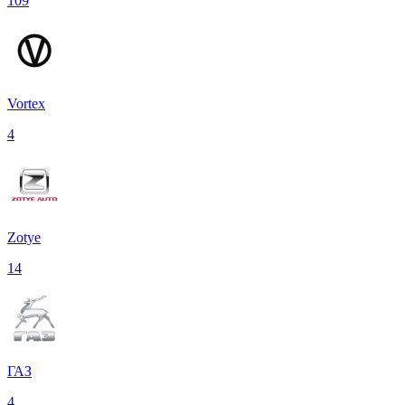
109
Vortex
4
Zotye
14
ГАЗ
4