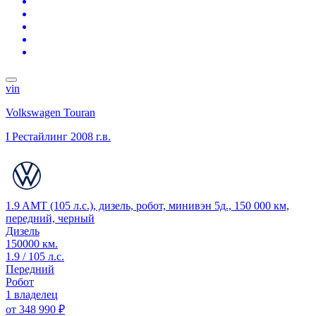
vin
Volkswagen Touran
I Рестайлинг
2008 г.в.
1.9 AMT (105 л.с.), дизель, робот, минивэн 5д., 150 000 км,
передний, черный
Дизель
150000 км.
1.9 / 105 л.с.
Передний
Робот
1 владелец
от
348 990 ₽