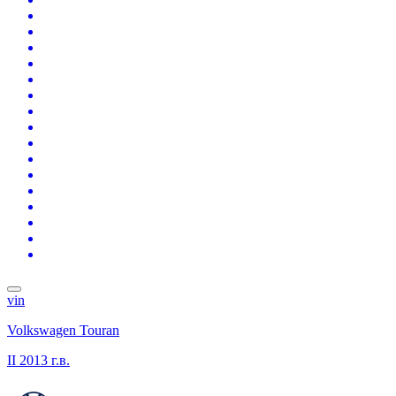
vin
Volkswagen Touran
II
2013 г.в.