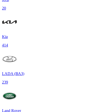
20
Kia
414
LADA (ВАЗ)
239
Land Rover