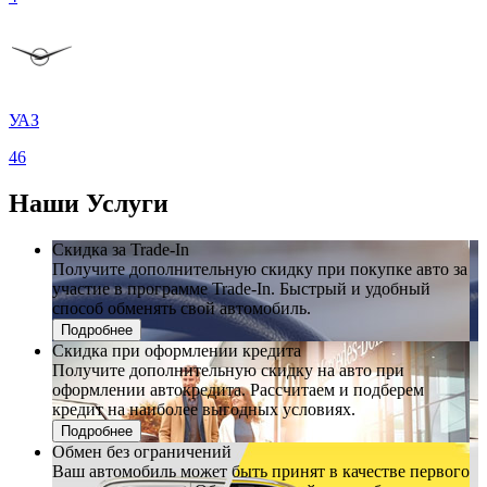
УАЗ
46
Наши
Услуги
Скидка за Trade-In
Получите дополнительную скидку при покупке авто за
участие в программе Trade-In. Быстрый и удобный
способ обменять свой автомобиль.
Подробнее
Скидка при оформлении кредита
Получите дополнительную скидку на авто при
оформлении автокредита. Рассчитаем и подберем
кредит на наиболее выгодных условиях.
Подробнее
Обмен без ограничений
Ваш автомобиль может быть принят в качестве первого