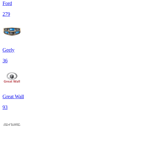
Ford
279
Geely
36
Great Wall
93