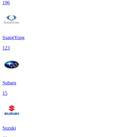
196
SsangYong
123
Subaru
15
Suzuki