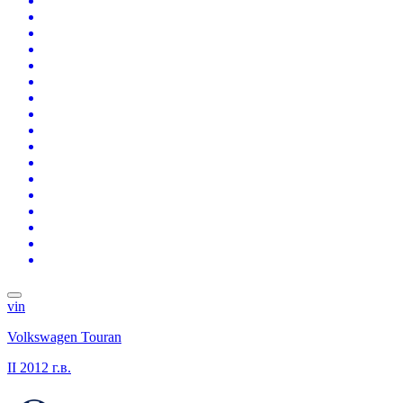
vin
Volkswagen Touran
II
2012 г.в.