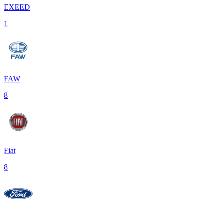
EXEED
1
FAW
8
Fiat
8