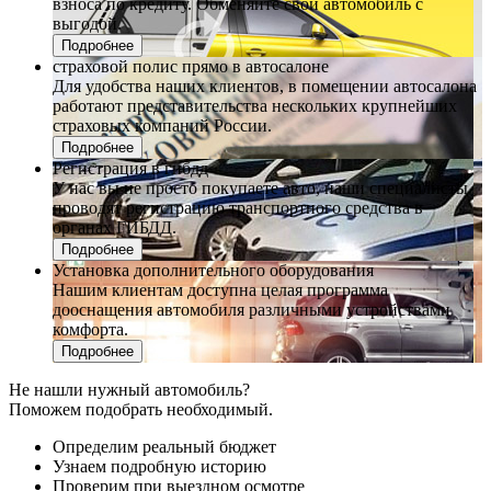
взноса по кредиту. Обменяйте свой автомобиль с
выгодой.
Подробнее
страховой полис прямо в автосалоне
Для удобства наших клиентов, в помещении автосалона
работают представительства нескольких крупнейших
страховых компаний России.
Подробнее
Регистрация в гибдд
У нас вы не просто покупаете авто, наши специалисты
проводят регистрацию транспортного средства в
органах ГИБДД.
Подробнее
Установка дополнительного оборудования
Нашим клиентам доступна целая программа
дооснащения автомобиля различными устройствами
комфорта.
Подробнее
Не нашли нужный автомобиль?
Поможем подобрать необходимый.
Определим реальный бюджет
Узнаем подробную историю
Проверим при выездном осмотре