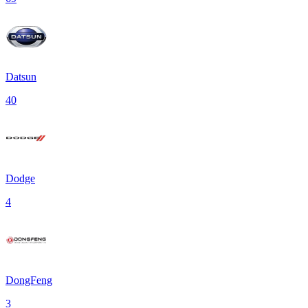
Datsun
40
Dodge
4
DongFeng
3