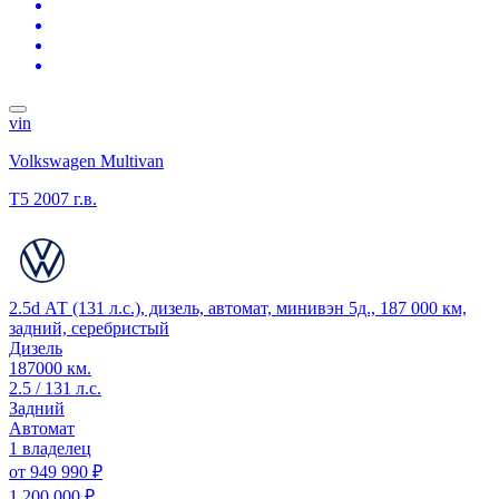
vin
Volkswagen Multivan
T5
2007 г.в.
2.5d АТ (131 л.с.), дизель, автомат, минивэн 5д., 187 000 км,
задний, серебристый
Дизель
187000 км.
2.5 / 131 л.с.
Задний
Автомат
1 владелец
от
949 990 ₽
1 200 000 ₽