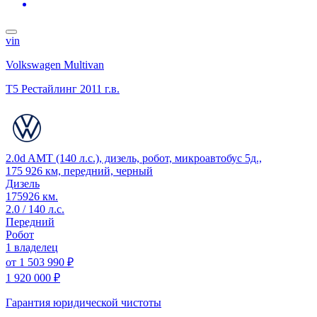
vin
Volkswagen Multivan
T5 Рестайлинг
2011 г.в.
2.0d AMT (140 л.с.), дизель, робот, микроавтобус 5д.,
175 926 км, передний, черный
Дизель
175926 км.
2.0 / 140 л.с.
Передний
Робот
1 владелец
от
1 503 990 ₽
1 920 000 ₽
Гарантия юридической чистоты