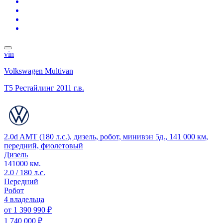
vin
Volkswagen Multivan
T5 Рестайлинг
2011 г.в.
2.0d AMT (180 л.с.), дизель, робот, минивэн 5д., 141 000 км,
передний, фиолетовый
Дизель
141000 км.
2.0 / 180 л.с.
Передний
Робот
4 владельца
от
1 390 990 ₽
1 740 000 ₽