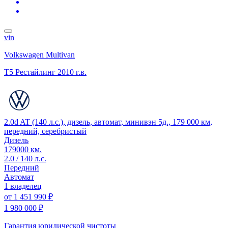
vin
Volkswagen Multivan
T5 Рестайлинг
2010 г.в.
2.0d AT (140 л.с.), дизель, автомат, минивэн 5д., 179 000 км,
передний, серебристый
Дизель
179000 км.
2.0 / 140 л.с.
Передний
Автомат
1 владелец
от
1 451 990 ₽
1 980 000 ₽
Гарантия юридической чистоты