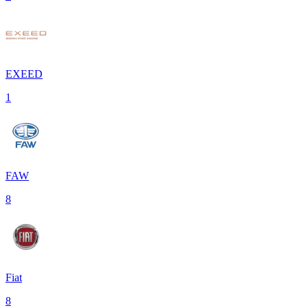
EXEED
1
FAW
8
Fiat
8