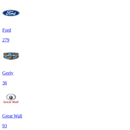
Ford
279
Geely
36
Great Wall
93