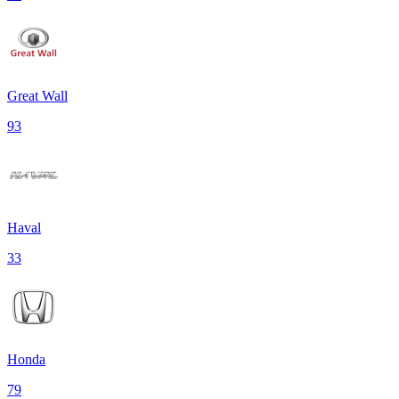
Great Wall
93
Haval
33
Honda
79