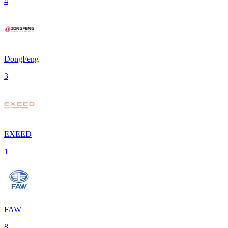
4
DongFeng
3
EXEED
1
FAW
8