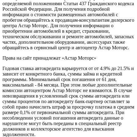
определяемой положениями Статьи 437 Гражданского кодекса
Российской Федерации. Для получения подробной
информации о стоимости размещенных автомобилей с
пробегом обращайтесь к продавцам-консультантам дилерского
центра Астар Моторс. Для получения информации о
приобретении автомобилей в кредит, страховании,
техническом обслуживании и ремонте автомобилей, запасных
частях, дополнительном оборудовании, аксессуарах также
обращайтесь в сервисный центр и
автоцентр
Астар Моторс.
Права на сайт принадлежат «Астар Моторс»
Годовая ставка автокредита варьируется от от 4.9% до 21.5% и
зависит от конкретного банка, суммы займа и кредитной
программы. Минимальный срок погашения от 61 дня,
максимальный - 84 месяца. При этом любые дополнительные
комиссии
автоцентр
ом Астар Моторс не взимаются. В случае
невозвращения в условленный срок суммы автокредита или
суммы процентов по автокредиту банк-партнер оставляет за
собой право начислить штраф за просрочку платежа в среднем
размере 0,1% от первоначальной суммы автокредита. При
несоблюдении условий погашения автокредита данные о
нарушителе могут быть переданы в специальный реестр
должников и коллекторское агентство для взыскания
задолженности.