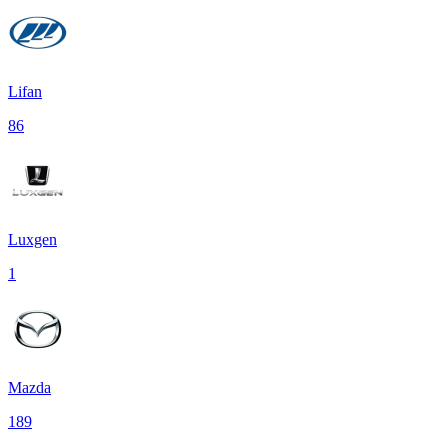
Lifan
86
Luxgen
1
Mazda
189