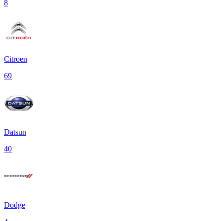
8
Citroen
69
Datsun
40
Dodge