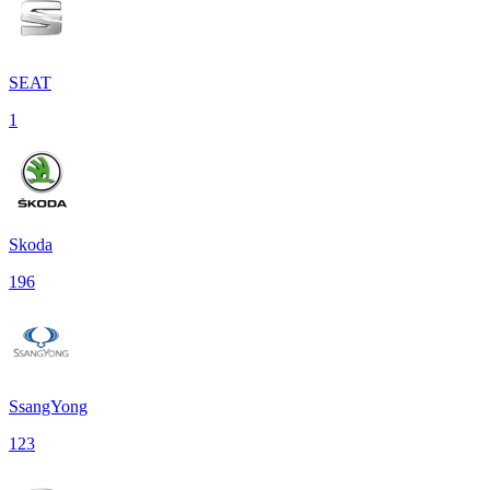
SEAT
1
Skoda
196
SsangYong
123