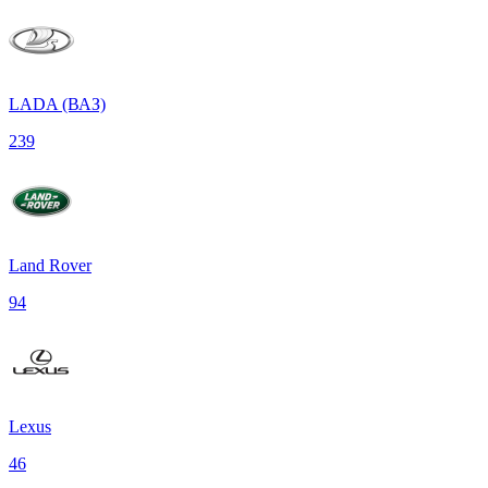
LADA (ВАЗ)
239
Land Rover
94
Lexus
46