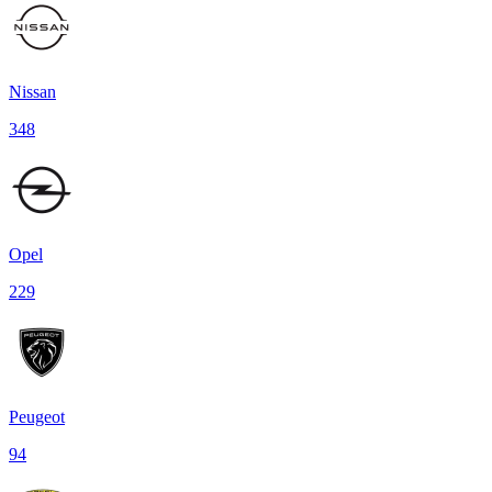
Nissan
348
Opel
229
Peugeot
94