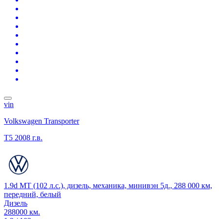
vin
Volkswagen Transporter
T5
2008 г.в.
1.9d MT (102 л.с.), дизель, механика, минивэн 5д., 288 000 км,
передний, белый
Дизель
288000 км.