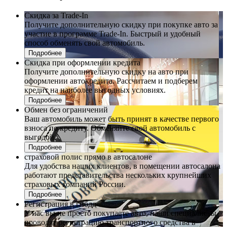
Скидка за Trade-In
Получите дополнительную скидку при покупке авто за
участие в программе Trade-In. Быстрый и удобный
способ обменять свой автомобиль.
Подробнее
Скидка при оформлении кредита
Получите дополнительную скидку на авто при
оформлении автокредита. Рассчитаем и подберем
кредит на наиболее выгодных условиях.
Подробнее
Обмен без ограничений
Ваш автомобиль может быть принят в качестве первого
взноса по кредиту. Обменяйте свой автомобиль с
выгодой.
Подробнее
страховой полис прямо в автосалоне
Для удобства наших клиентов, в помещении автосалона
работают представительства нескольких крупнейших
страховых компаний России.
Подробнее
Регистрация в гибдд
У нас вы не просто покупаете авто, наши специалисты
проводят регистрацию транспортного средства в